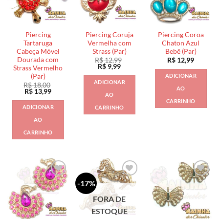
Piercing
Piercing Coruja
Piercing Coroa
Tartaruga
Vermelha com
Chaton Azul
Cabeça Móvel
Strass (Par)
Bebê (Par)
Dourada com
R$
12,99
R$
12,99
O
O
R$
9,99
Strass Vermelho
preço
preço
(Par)
ADICIONAR
original
atual
ADICIONAR
R$
18,00
era:
é:
AO
O
O
R$
13,99
R$ 12,99.
R$ 9,99.
AO
preço
preço
CARRINHO
original
atual
ADICIONAR
CARRINHO
era:
é:
R$ 18,00.
R$ 13,99.
AO
CARRINHO
-17%
FORA DE
ESTOQUE