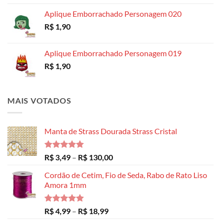
Aplique Emborrachado Personagem 020
R$
1,90
Aplique Emborrachado Personagem 019
R$
1,90
MAIS VOTADOS
Manta de Strass Dourada Strass Cristal
Avaliação
Faixa
R$
3,49
–
R$
130,00
5.00
de 5
de
Cordão de Cetim, Fio de Seda, Rabo de Rato Liso
preço:
Amora 1mm
R$ 3,49
através
R$ 130,00
Avaliação
Faixa
R$
4,99
–
R$
18,99
5.00
de 5
de