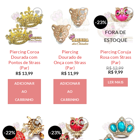
-23%
FORA DE
ESTOQUE
Piercing Coroa
Piercing
Piercing Coruja
Dourada com
Dourado de
Rosa com Strass
Pontos de Strass
Onça com Strass
(Par)
(Par)
(Par)
R$
12,99
O
O
R$
9,99
R$
13,99
R$
11,99
preço
preço
original
atual
LER MAIS
ADICIONAR
ADICIONAR
era:
é:
R$ 12,99.
R$ 9,99.
AO
AO
CARRINHO
CARRINHO
-22%
-23%