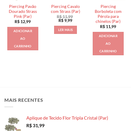
Piercing Pavão
Piercing Cavalo
Piercing
Dourado Strass
com Strass (Par)
Borboleta com
Pink (Par)
Pérola para
R$
11,99
O
O
R$
9,99
chinelos (Par)
R$
12,99
preço
preço
R$
11,99
original
atual
LER MAIS
ADICIONAR
era:
é:
R$ 11,99.
R$ 9,99.
ADICIONAR
AO
AO
CARRINHO
CARRINHO
MAIS RECENTES
Aplique de Tecido Flor Tripla Cristal (Par)
R$
31,99