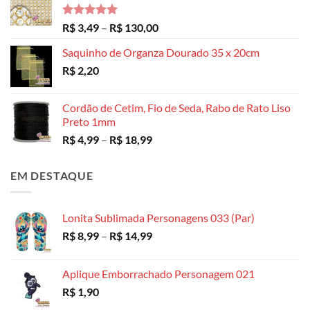
Avaliação
Faixa
R$
3,49
–
R$
130,00
5.00
de 5
de
Saquinho de Organza Dourado 35 x 20cm
preço:
R$
2,20
R$ 3,49
através
R$ 130,00
Cordão de Cetim, Fio de Seda, Rabo de Rato Liso
Preto 1mm
Faixa
R$
4,99
–
R$
18,99
de
preço:
EM DESTAQUE
R$ 4,99
através
R$ 18,99
Lonita Sublimada Personagens 033 (Par)
Faixa
R$
8,99
–
R$
14,99
de
preço:
Aplique Emborrachado Personagem 021
R$ 8,99
R$
1,90
através
R$ 14,99