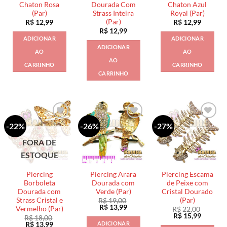
Chaton Rosa
Dourada Com
Chaton Azul
(Par)
Strass Inteira
Royal (Par)
(Par)
R$
12,99
R$
12,99
R$
12,99
ADICIONAR
ADICIONAR
ADICIONAR
AO
AO
AO
CARRINHO
CARRINHO
CARRINHO
-22%
-26%
-27%
FORA DE
ESTOQUE
Piercing
Piercing Arara
Piercing Escama
Borboleta
Dourada com
de Peixe com
Dourada com
Verde (Par)
Cristal Dourado
Strass Cristal e
(Par)
R$
19,00
O
O
R$
13,99
Vermelho (Par)
R$
22,00
preço
preço
O
O
R$
15,99
R$
18,00
original
atual
preço
preço
ADICIONAR
O
O
R$
13,99
era:
é: