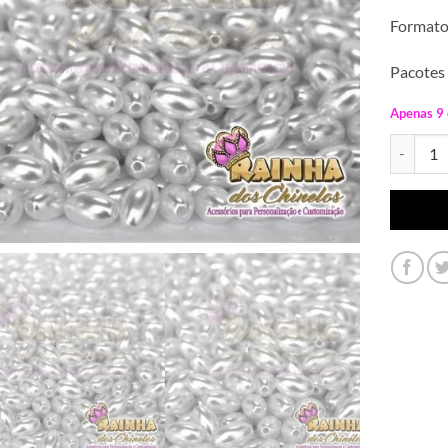
Formato
Pacotes
Apenas 9
Pérolas 