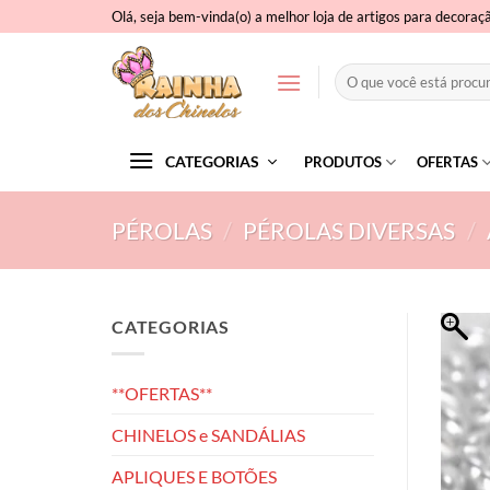
Skip
Olá, seja bem-vinda(o) a melhor loja de artigos para decoraç
to
content
Pesquisar
por:
CATEGORIAS
PRODUTOS
OFERTAS
PÉROLAS
/
PÉROLAS DIVERSAS
/
CATEGORIAS
**OFERTAS**
CHINELOS e SANDÁLIAS
APLIQUES E BOTÕES