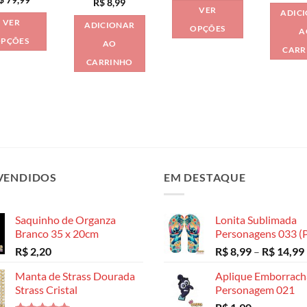
produto
R$
8,99
preço:
de
VER
produto
ADIC
R$ 8,99
preço:
VER
através
ADICIONAR
R$ 8,99
OPÇÕES
A
R$ 79,99
através
PÇÕES
AO
Este
R$ 79,99
CARR
Este
produto
CARRINHO
produto
tem
tem
várias
várias
variantes.
variantes.
As
As
opções
opções
podem
podem
ser
VENDIDOS
EM DESTAQUE
ser
escolhidas
escolhidas
na
na
Saquinho de Organza
Lonita Sublimada
página
página
Branco 35 x 20cm
Personagens 033 (P
do
do
R$
2,20
R$
8,99
–
R$
14,99
produto
produto
Manta de Strass Dourada
Aplique Emborrac
Strass Cristal
Personagem 021