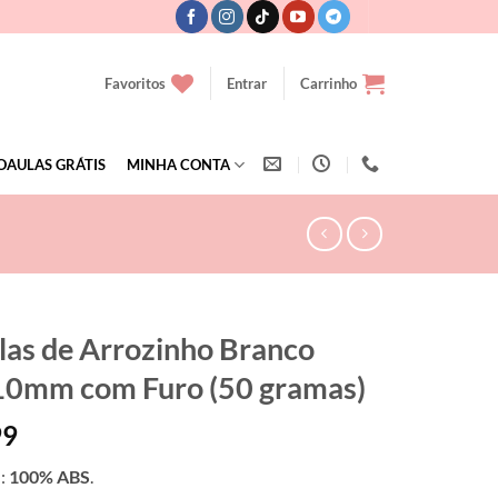
Favoritos
Entrar
Carrinho
OAULAS GRÁTIS
MINHA CONTA
las de Arrozinho Branco
0mm com Furo (50 gramas)
99
l:
100% ABS
.