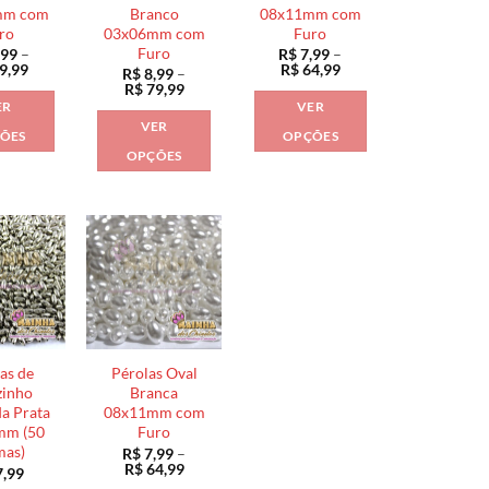
na
na
página
mm com
Branco
08x11mm com
página
página
do
ro
03x06mm com
Furo
do
do
Furo
,99
–
R$
7,99
–
produto
Faixa
Faixa
9,99
R$
64,99
R$
8,99
–
produto
produto
de
de
Faixa
R$
79,99
preço:
preço:
de
ER
VER
R$ 8,99
R$ 7,99
preço:
VER
através
através
R$ 8,99
ÕES
OPÇÕES
R$ 79,99
R$ 64,99
através
OPÇÕES
Este
Este
R$ 79,99
Este
produto
produto
produto
tem
tem
tem
várias
várias
várias
variantes.
variantes.
variantes.
As
As
As
opções
opções
opções
podem
podem
podem
ser
ser
as de
Pérolas Oval
ser
escolhidas
escolhidas
zinho
Branca
escolhidas
a Prata
08x11mm com
na
na
mm (50
Furo
na
página
página
mas)
R$
7,99
–
página
do
do
Faixa
R$
64,99
,99
de
do