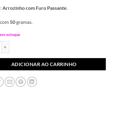
:
Arrozinho com Furo Passante
.
 com
50
gramas.
 em estoque
de Arrozinho Branco 06x10mm com Furo (50 gramas) quantidade
ADICIONAR AO CARRINHO