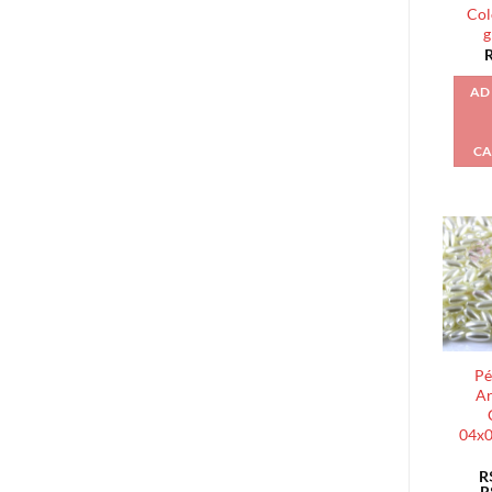
Col
g
AD
CA
Pé
Ar
04x
R
R