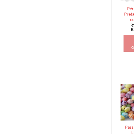
Pér
Pret
c
R
R
O
Pass
L