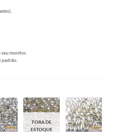
ades).
 seu monitor.
e padrão.
FORA DE
ESTOQUE