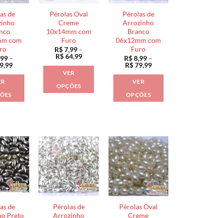
as de
Pérolas Oval
Pérolas de
zinho
Creme
Arrozinho
nco
10x14mm com
Branco
mm com
Furo
06x12mm com
ro
Furo
R$
7,99
–
Faixa
R$
64,99
,99
–
R$
8,99
–
de
Faixa
Faixa
9,99
R$
79,99
preço:
de
de
VER
R$ 7,99
preço:
preço:
ER
VER
através
R$ 8,99
R$ 8,99
OPÇÕES
R$ 64,99
através
através
ÕES
OPÇÕES
Este
R$ 79,99
R$ 79,99
Este
Este
produto
produto
produto
tem
tem
tem
várias
várias
várias
variantes.
variantes.
variantes.
As
As
As
opções
opções
opções
podem
podem
podem
ser
ser
ser
escolhidas
as de
Pérolas de
Pérolas Oval
escolhidas
escolhidas
na
ho Preto
Arrozinho
Creme