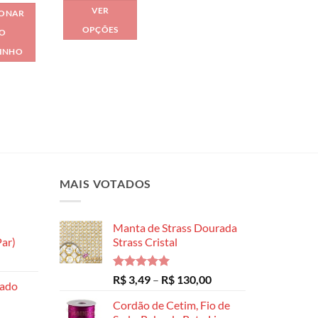
produto
produto
preço:
VER
produto
IONAR
R$ 7,99
através
OPÇÕES
O
R$ 64,99
Este
INHO
produto
tem
várias
variantes.
As
opções
podem
ser
MAIS VOTADOS
escolhidas
na
Manta de Strass Dourada
página
ar)
Strass Cristal
do
Faixa
produto
de
Avaliação
Faixa
R$
3,49
–
R$
130,00
hado
preço:
5.00
de 5
de
R$ 8,99
Cordão de Cetim, Fio de
preço: