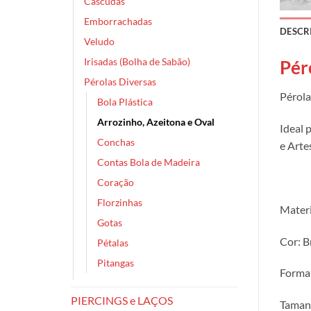
Cascudas
Emborrachadas
DESCR
Veludo
Irisadas (Bolha de Sabão)
Pér
Pérolas Diversas
Pérol
Bola Plástica
Arrozinho, Azeitona e Oval
Ideal 
Conchas
e Arte
Contas Bola de Madeira
Coração
Florzinhas
Materi
Gotas
Cor: B
Pétalas
Pitangas
Format
PIERCINGS e LAÇOS
Taman