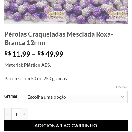
Pérolas Craqueladas Mesclada Roxa-
Branca 12mm
Faixa
11,99
–
49,99
R$
R$
de
Material:
Plástico ABS
.
preço:
R$ 11,99
Pacotes com
50
ou
250
gramas.
através
R$ 49,99
LIMPAR
Gramas
Pérolas Craqueladas Mesclada Roxa-Branca 12mm quantidade
ADICIONAR AO CARRINHO