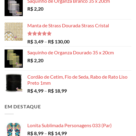
Saquinho de Organza Branco 35 x 20cm
R$
2,20
Manta de Strass Dourada Strass Cristal
Avaliação
Faixa
R$
3,49
–
R$
130,00
5.00
de 5
de
Saquinho de Organza Dourado 35 x 20cm
preço:
R$
2,20
R$ 3,49
através
R$ 130,00
Cordão de Cetim, Fio de Seda, Rabo de Rato Liso
Preto 1mm
Faixa
R$
4,99
–
R$
18,99
de
preço:
EM DESTAQUE
R$ 4,99
através
R$ 18,99
Lonita Sublimada Personagens 033 (Par)
Faixa
R$
8,99
–
R$
14,99