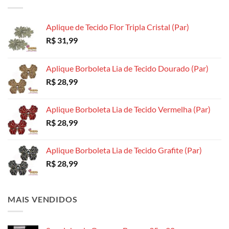
escolhidas
escolhidas
ser
na
na
escolhidas
página
página
Aplique de Tecido Flor Tripla Cristal (Par)
na
do
do
R$
31,99
página
produto
produto
do
produto
Aplique Borboleta Lia de Tecido Dourado (Par)
R$
28,99
Aplique Borboleta Lia de Tecido Vermelha (Par)
R$
28,99
Aplique Borboleta Lia de Tecido Grafite (Par)
R$
28,99
MAIS VENDIDOS