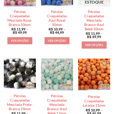
ESTOQUE
podem
podem
ser
ser
ser
escolhidas
Pérolas
Pérolas
Pérolas
escolhidas
escolhidas
na
Craqueladas
Craqueladas
Craqueladas
na
na
Mesclada Rosa-
Azul Royal
Mesclada
página
Branca 10mm
10mm
Branco-Azul
página
página
do
Bebê 10mm
R$
11,99
–
R$
10,99
–
do
do
produto
Faixa
Faixa
R$
49,99
R$
44,99
R$
11,99
–
de
de
produto
produto
Faixa
R$
49,99
preço:
preço:
de
VER OPÇÕES
VER OPÇÕES
R$ 11,99
R$ 10,99
preço:
VER OPÇÕES
através
através
Este
Este
R$ 11,9
R$ 49,99
R$ 44,99
através
Este
produto
produto
R$ 49,9
produto
tem
tem
tem
várias
várias
várias
variantes.
variantes.
variantes.
As
As
As
opções
opções
opções
podem
podem
podem
ser
ser
ser
escolhidas
escolhidas
Pérolas
Pérolas
Pérolas
escolhidas
na
na
Craqueladas
Craqueladas
Craqueladas
na
Mesclada Preta-
Mesclada
página
página
Laranja 11mm
Branca 14mm
Branco-Azul
página
R$
10,99
–
do
do
Bebê 12mm
Faixa
R$
45,99
R$
11,99
–