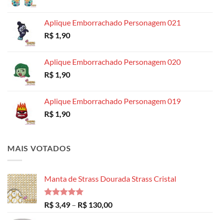
de
preço:
Aplique Emborrachado Personagem 021
R$ 8,99
R$
1,90
através
R$ 14,99
Aplique Emborrachado Personagem 020
R$
1,90
Aplique Emborrachado Personagem 019
R$
1,90
MAIS VOTADOS
Manta de Strass Dourada Strass Cristal
Avaliação
Faixa
R$
3,49
–
R$
130,00
5.00
de 5
de