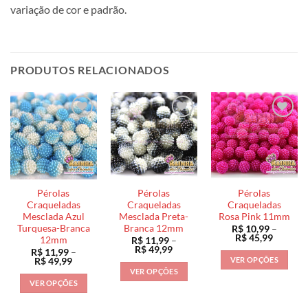
variação de cor e padrão.
PRODUTOS RELACIONADOS
Pérolas
Pérolas
Pérolas
Craqueladas
Craqueladas
Craqueladas
Mesclada Azul
Mesclada Preta-
Rosa Pink 11mm
Turquesa-Branca
Branca 12mm
R$
10,99
–
Faixa
R$
45,99
12mm
R$
11,99
–
de
Faixa
R$
49,99
R$
11,99
–
preço:
de
VER OPÇÕES
Faixa
R$
49,99
R$ 10,9
preço:
de
VER OPÇÕES
através
Este
R$ 11,99
preço:
R$ 45,9
VER OPÇÕES
através
Este
R$ 11,99
produto
R$ 49,99
através
Este
produto
tem
R$ 49,99