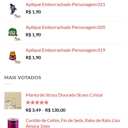
preço:
Aplique Emborrachado Personagem 021
R$ 8,99
R$
1,90
através
R$ 14,99
Aplique Emborrachado Personagem 020
R$
1,90
Aplique Emborrachado Personagem 019
R$
1,90
MAIS VOTADOS
Manta de Strass Dourada Strass Cristal
Avaliação
Faixa
R$
3,49
–
R$
130,00
5.00
de 5
de
Cordão de Cetim, Fio de Seda, Rabo de Rato Liso
preço:
Amora 1mm
R$ 3,49