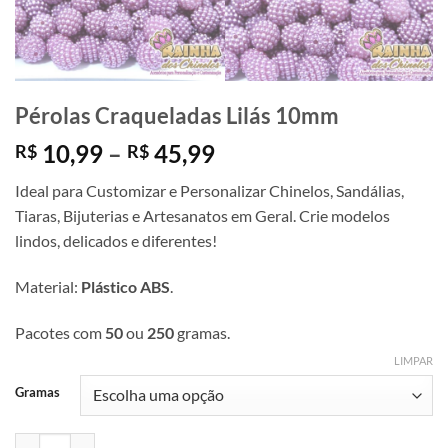
Pérolas Craqueladas Lilás 10mm
Faixa
10,99
–
45,99
R$
R$
de
Ideal para Customizar e Personalizar Chinelos, Sandálias,
preço:
Tiaras, Bijuterias e Artesanatos em Geral. Crie modelos
R$ 10,99
lindos, delicados e diferentes!
através
R$ 45,99
Material:
Plástico ABS
.
Pacotes com
50
ou
250
gramas.
LIMPAR
Gramas
Pérolas Craqueladas Lilás 10mm quantidade