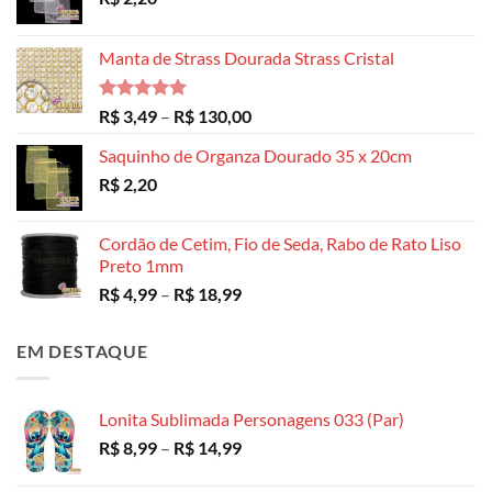
Manta de Strass Dourada Strass Cristal
Avaliação
Faixa
R$
3,49
–
R$
130,00
5.00
de 5
de
Saquinho de Organza Dourado 35 x 20cm
preço:
R$
2,20
R$ 3,49
através
R$ 130,00
Cordão de Cetim, Fio de Seda, Rabo de Rato Liso
Preto 1mm
Faixa
R$
4,99
–
R$
18,99
de
preço:
EM DESTAQUE
R$ 4,99
através
R$ 18,99
Lonita Sublimada Personagens 033 (Par)
Faixa
R$
8,99
–
R$
14,99
de