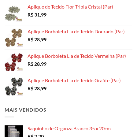
escolhidas
na
na
Aplique de Tecido Flor Tripla Cristal (Par)
na
página
página
R$
31,99
página
do
do
do
produto
produto
produto
Aplique Borboleta Lia de Tecido Dourado (Par)
R$
28,99
Aplique Borboleta Lia de Tecido Vermelha (Par)
R$
28,99
Aplique Borboleta Lia de Tecido Grafite (Par)
R$
28,99
MAIS VENDIDOS
Saquinho de Organza Branco 35 x 20cm
R$
2,20