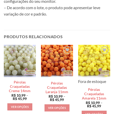
configurações do seu monitor.
– De acordo com o lote, o produto pode apresentar leve
variação de cor e padrão.
PRODUTOS RELACIONADOS
Fora de estoque
Pérolas
Pérolas
Craqueladas
Craqueladas
Pérolas
Creme 14mm
Laranja 11mm
Craqueladas
R$
10,99
–
R$
10,99
–
Amarela 11mm
Faixa
R$
45,99
Faixa
R$
45,99
de
de
R$
10,99
–
preço:
Faixa
preço:
R$
45,99
VER OPÇÕES
VER OPÇÕES
R$ 10,99
de
R$ 10,99
através
preço:
Este
através
Este