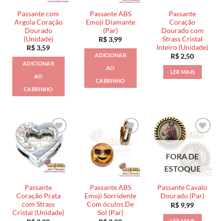
Passante com
Passante ABS
Passante
Argola Coração
Emoji Diamante
Coração
Dourado
(Par)
Dourado com
(Unidade)
Strass Cristal
R$
3,99
Inteiro (Unidade)
R$
3,59
ADICIONAR
R$
2,50
ADICIONAR
AO
LER MAIS
AO
CARRINHO
CARRINHO
FORA DE
ESTOQUE
Passante
Passante ABS
Passante Cavalo
Coração Prata
Emoji Sorridente
Dourado (Par)
com Strass
Com óculos De
R$
9,99
Cristal (Unidade)
Sol (Par)
LER MAIS