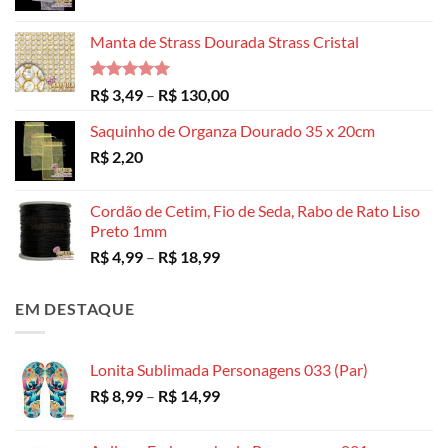
Manta de Strass Dourada Strass Cristal
Avaliação
Faixa
R$
3,49
–
R$
130,00
5.00
de 5
de
Saquinho de Organza Dourado 35 x 20cm
preço:
R$
2,20
R$ 3,49
através
R$ 130,00
Cordão de Cetim, Fio de Seda, Rabo de Rato Liso
Preto 1mm
Faixa
R$
4,99
–
R$
18,99
de
preço:
EM DESTAQUE
R$ 4,99
através
R$ 18,99
Lonita Sublimada Personagens 033 (Par)
Faixa
R$
8,99
–
R$
14,99
de
preço: