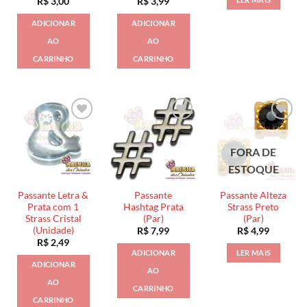
R$
3,00
R$
3,99
ADICIONAR
ADICIONAR
AO
AO
CARRINHO
CARRINHO
FORA DE
ESTOQUE
Passante Letra &
Passante
Passante Alteza
Prata com 1
Hashtag Prata
Strass Preto
Strass Cristal
(Par)
(Par)
(Unidade)
R$
7,99
R$
4,99
R$
2,49
ADICIONAR
LER MAIS
ADICIONAR
AO
AO
CARRINHO
CARRINHO