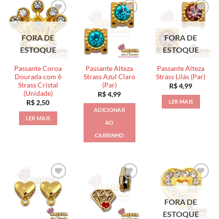
FORA DE
FORA DE
ESTOQUE
ESTOQUE
Passante Coroa
Passante Alteza
Passante Alteza
Dourada com 6
Strass Azul Claro
Strass Lilás (Par)
Strass Cristal
(Par)
R$
4,99
(Unidade)
R$
4,99
LER MAIS
R$
2,50
ADICIONAR
LER MAIS
AO
CARRINHO
FORA DE
ESTOQUE