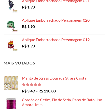
Aplique Emborrachado Personagem 021
R$ 8,99
R$
1,90
através
R$ 14,99
Aplique Emborrachado Personagem 020
R$
1,90
Aplique Emborrachado Personagem 019
R$
1,90
MAIS VOTADOS
Manta de Strass Dourada Strass Cristal
Avaliação
Faixa
R$
3,49
–
R$
130,00
5.00
de 5
de
Cordão de Cetim, Fio de Seda, Rabo de Rato Liso
preço:
Amora 1mm
R$ 3,49