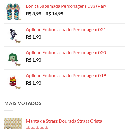
R$ 18,99
Lonita Sublimada Personagens 033 (Par)
Faixa
R$
8,99
–
R$
14,99
de
preço:
Aplique Emborrachado Personagem 021
R$ 8,99
R$
1,90
através
R$ 14,99
Aplique Emborrachado Personagem 020
R$
1,90
Aplique Emborrachado Personagem 019
R$
1,90
MAIS VOTADOS
Manta de Strass Dourada Strass Cristal