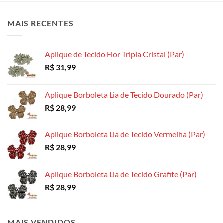
As
As
opções
opções
opções
podem
MAIS RECENTES
podem
podem
ser
ser
ser
escolhidas
escolhidas
escolhidas
na
Aplique de Tecido Flor Tripla Cristal (Par)
na
na
página
R$
31,99
página
página
do
do
do
produto
produto
produto
Aplique Borboleta Lia de Tecido Dourado (Par)
R$
28,99
Aplique Borboleta Lia de Tecido Vermelha (Par)
R$
28,99
Aplique Borboleta Lia de Tecido Grafite (Par)
R$
28,99
MAIS VENDIDOS