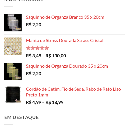
Saquinho de Organza Branco 35 x 20cm
R$
2,20
Manta de Strass Dourada Strass Cristal
Avaliação
Faixa
R$
3,49
–
R$
130,00
5.00
de 5
de
Saquinho de Organza Dourado 35 x 20cm
preço:
R$
2,20
R$ 3,49
através
R$ 130,00
Cordão de Cetim, Fio de Seda, Rabo de Rato Liso
Preto 1mm
Faixa
R$
4,99
–
R$
18,99
de
preço:
EM DESTAQUE
R$ 4,99
através