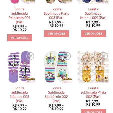
podem
podem
podem
ser
ser
ser
Lonita
Lonita
Lonita
escolhidas
escolhidas
escolhidas
Sublimada
Sublimada Paris
Sublimada
na
na
na
Princesas 001
003 (Par)
Minnie 009 (Par)
(Par)
R$
7,99
–
R$
7,99
–
página
página
página
Faixa
Faixa
R$
10,99
R$
10,99
R$
7,99
–
do
do
do
de
de
Faixa
R$
10,99
preço:
preço:
de
produto
produto
produto
VER OPÇÕES
VER OPÇÕES
R$ 7,99
R$ 7,99
preço:
VER OPÇÕES
através
através
Este
Este
R$ 7,99
R$ 10,99
R$ 10,9
através
Este
produto
produto
R$ 10,99
produto
tem
tem
tem
várias
várias
várias
variantes.
variantes.
variantes.
As
As
As
opções
opções
opções
podem
podem
podem
ser
ser
ser
escolhidas
escolhidas
Lonita
Lonita
Lonita
escolhidas
na
na
Sublimada
Sublimada
Sublimada Praia
na
Náutico 006
Unicórnio 002
002 (Par)
página
página
(Par)
(Par)
R$
7,99
–
página
do
do
Faixa
R$
10,99
R$
7,99
–
R$
7,99
–
do
de
produto
produto
Faixa
Faixa
R$
10,99
R$
10,99
preço:
de
de
produto
VER OPÇÕES