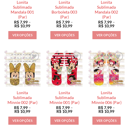
Lonita
Lonita
Lonita
Sublimada
Sublimada
Sublimada
Mandala 001
Borboleta 003
Mandala 002
(Par)
(Par)
(Par)
R$
7,99
–
R$
7,99
–
R$
7,99
–
Faixa
Faixa
Faixa
R$
10,99
R$
10,99
R$
10,99
de
de
de
preço:
preço:
preço:
VER OPÇÕES
VER OPÇÕES
VER OPÇÕES
R$ 7,99
R$ 7,99
R$ 7,99
através
através
através
Este
Este
Este
R$ 10,99
R$ 10,99
R$ 10,9
produto
produto
produto
tem
tem
tem
várias
várias
várias
variantes.
variantes.
variantes.
As
As
As
opções
opções
opções
podem
podem
podem
ser
ser
ser
Lonita
Lonita
Lonita
escolhidas
escolhidas
escolhidas
Sublimada
Sublimada
Sublimada
na
na
na
Minnie 002 (Par)
Minnie 001 (Par)
Minnie 006 (Par)
R$
7,99
–
R$
7,99
–
R$
7,99
–
página
página
página
Faixa
Faixa
Faixa
R$
10,99
R$
10,99
R$
10,99
do
do
do
de
de
de
preço:
preço:
preço:
produto
produto
produto
VER OPÇÕES
VER OPÇÕES
VER OPÇÕES
R$ 7,99
R$ 7,99
R$ 7,99
através
através
através
Este
Este
Este