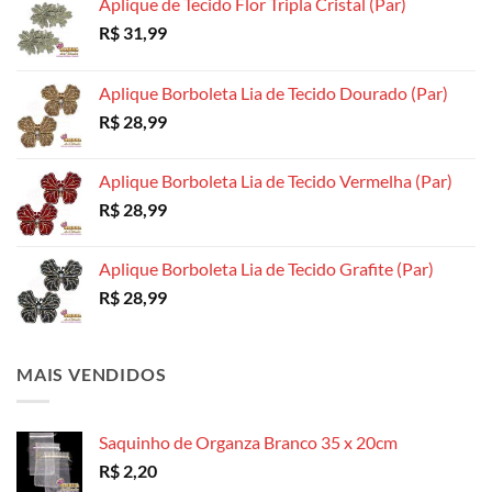
Aplique de Tecido Flor Tripla Cristal (Par)
na
na
página
R$
31,99
página
página
do
do
do
produto
produto
produto
Aplique Borboleta Lia de Tecido Dourado (Par)
R$
28,99
Aplique Borboleta Lia de Tecido Vermelha (Par)
R$
28,99
Aplique Borboleta Lia de Tecido Grafite (Par)
R$
28,99
MAIS VENDIDOS
Saquinho de Organza Branco 35 x 20cm
R$
2,20