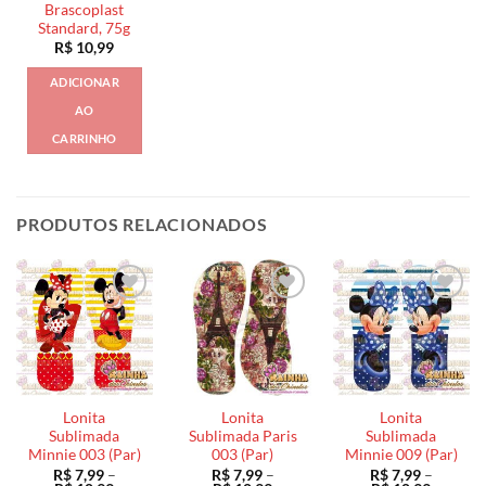
Brascoplast
Standard, 75g
R$
10,99
ADICIONAR
AO
CARRINHO
PRODUTOS RELACIONADOS
Lonita
Lonita
Lonita
Sublimada
Sublimada Paris
Sublimada
Minnie 003 (Par)
003 (Par)
Minnie 009 (Par)
R$
7,99
–
R$
7,99
–
R$
7,99
–