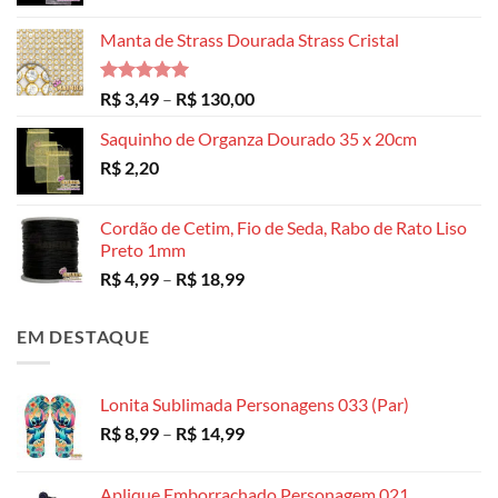
Manta de Strass Dourada Strass Cristal
Avaliação
Faixa
R$
3,49
–
R$
130,00
5.00
de 5
de
Saquinho de Organza Dourado 35 x 20cm
preço:
R$
2,20
R$ 3,49
através
R$ 130,00
Cordão de Cetim, Fio de Seda, Rabo de Rato Liso
Preto 1mm
Faixa
R$
4,99
–
R$
18,99
de
preço:
EM DESTAQUE
R$ 4,99
através
R$ 18,99
Lonita Sublimada Personagens 033 (Par)
Faixa
R$
8,99
–
R$
14,99
de
preço:
Aplique Emborrachado Personagem 021