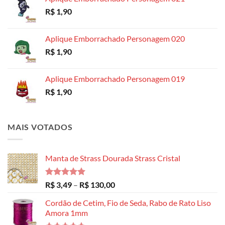
R$ 8,99
R$
1,90
através
R$ 14,99
Aplique Emborrachado Personagem 020
R$
1,90
Aplique Emborrachado Personagem 019
R$
1,90
MAIS VOTADOS
Manta de Strass Dourada Strass Cristal
Avaliação
Faixa
R$
3,49
–
R$
130,00
5.00
de 5
de
Cordão de Cetim, Fio de Seda, Rabo de Rato Liso
preço:
Amora 1mm
R$ 3,49