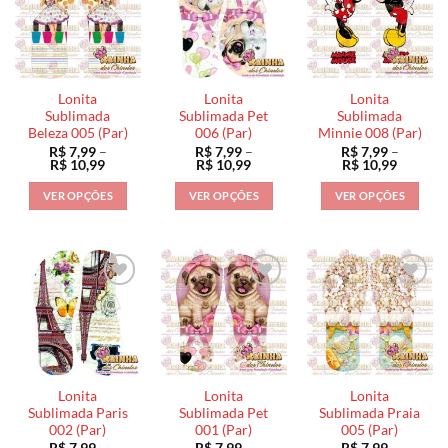
variantes.
As
As
As
opções
opções
opções
podem
podem
podem
ser
ser
ser
escolhidas
escolhidas
Lonita
Lonita
Lonita
escolhidas
na
na
Sublimada
Sublimada Pet
Sublimada
na
Beleza 005 (Par)
006 (Par)
Minnie 008 (Par)
página
página
R$
7,99
–
R$
7,99
–
R$
7,99
–
página
do
do
Faixa
Faixa
Faixa
R$
10,99
R$
10,99
R$
10,99
do
de
de
de
produto
produto
preço:
preço:
preço:
produto
VER OPÇÕES
VER OPÇÕES
VER OPÇÕES
R$ 7,99
R$ 7,99
R$ 7,99
através
através
através
Este
Este
Este
R$ 10,99
R$ 10,99
R$ 10,9
produto
produto
produto
tem
tem
tem
várias
várias
várias
variantes.
variantes.
variantes.
As
As
As
opções
opções
opções
podem
podem
podem
ser
ser
ser
Lonita
Lonita
Lonita
escolhidas
escolhidas
escolhidas
Sublimada Paris
Sublimada Pet
Sublimada Praia
na
na
na
002 (Par)
001 (Par)
005 (Par)