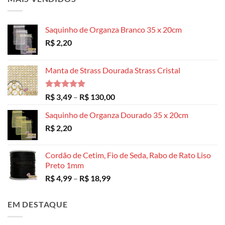
Saquinho de Organza Branco 35 x 20cm
R$
2,20
Manta de Strass Dourada Strass Cristal
Avaliação
Faixa
R$
3,49
–
R$
130,00
5.00
de 5
de
Saquinho de Organza Dourado 35 x 20cm
preço:
R$
2,20
R$ 3,49
através
R$ 130,00
Cordão de Cetim, Fio de Seda, Rabo de Rato Liso
Preto 1mm
Faixa
R$
4,99
–
R$
18,99
de
preço:
EM DESTAQUE
R$ 4,99
através