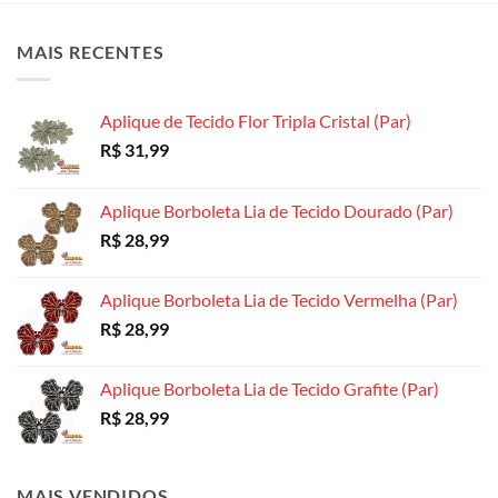
As
opções
opções
opções
podem
podem
MAIS RECENTES
podem
ser
ser
ser
escolhidas
escolhidas
escolhidas
na
na
Aplique de Tecido Flor Tripla Cristal (Par)
na
página
página
R$
31,99
página
do
do
do
produto
produto
produto
Aplique Borboleta Lia de Tecido Dourado (Par)
R$
28,99
Aplique Borboleta Lia de Tecido Vermelha (Par)
R$
28,99
Aplique Borboleta Lia de Tecido Grafite (Par)
R$
28,99
MAIS VENDIDOS