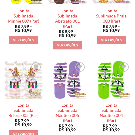
podem
podem
ser
ser
ser
escolhidas
Lonita
Lonita
Lonita
escolhidas
escolhidas
na
Sublimada
Sublimada
Sublimada Praia
na
na
Minnie 007 (Par)
Abstrato 001
003 (Par)
página
(Par)
R$
7,99
–
R$
7,99
–
página
página
do
Faixa
Faixa
R$
10,99
R$
10,99
R$
8,99
–
do
do
de
de
produto
Faixa
R$
10,99
preço:
preço:
de
produto
produto
VER OPÇÕES
VER OPÇÕES
R$ 7,99
R$ 7,99
preço:
VER OPÇÕES
através
através
Este
Este
R$ 8,99
R$ 10,99
R$ 10,9
através
Este
produto
produto
R$ 10,99
produto
tem
tem
tem
várias
várias
várias
variantes.
variantes.
variantes.
As
As
As
opções
opções
opções
podem
podem
podem
ser
ser
ser
escolhidas
escolhidas
Lonita
Lonita
Lonita
escolhidas
na
na
Sublimada
Sublimada
Sublimada
na
Beleza 005 (Par)
Náutico 006
Náutico 004
página
página
(Par)
(Par)
R$
7,99
–
página
do
do
Faixa
R$
10,99
R$
7,99
–
R$
7,99
–
do
de
produto
produto
Faixa
Faixa
R$
10,99
R$
10,99
preço:
de
de
produto
VER OPÇÕES