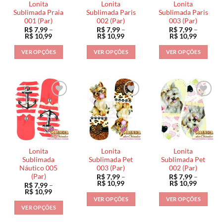
Lonita
Lonita
Lonita
Sublimada Praia
Sublimada Paris
Sublimada Paris
001 (Par)
002 (Par)
003 (Par)
R$
7,99
–
R$
7,99
–
R$
7,99
–
Faixa
Faixa
Faixa
R$
10,99
R$
10,99
R$
10,99
de
de
de
preço:
preço:
preço:
VER OPÇÕES
VER OPÇÕES
VER OPÇÕES
R$ 7,99
R$ 7,99
R$ 7,99
através
através
através
Este
Este
Este
R$ 10,99
R$ 10,99
R$ 10,9
produto
produto
produto
tem
tem
tem
várias
várias
várias
variantes.
variantes.
variantes.
As
As
As
opções
opções
opções
podem
podem
podem
ser
ser
ser
Lonita
Lonita
Lonita
escolhidas
escolhidas
escolhidas
Sublimada
Sublimada Pet
Sublimada Pet
na
na
na
Náutico 005
003 (Par)
002 (Par)
(Par)
R$
7,99
–
R$
7,99
–
página
página
página
Faixa
Faixa
R$
10,99
R$
10,99
R$
7,99
–
do
do
do
de
de
Faixa
R$
10,99
preço:
preço:
de
produto
produto
produto
VER OPÇÕES
VER OPÇÕES
R$ 7,99
R$ 7,99
preço:
VER OPÇÕES
através
através
Este
Este
R$ 7,99
R$ 10,99
R$ 10,9
através
Este
produto
produto