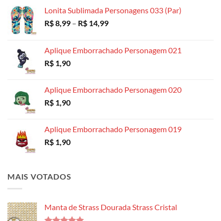
R$ 18,99
Lonita Sublimada Personagens 033 (Par)
Faixa
R$
8,99
–
R$
14,99
de
preço:
Aplique Emborrachado Personagem 021
R$ 8,99
R$
1,90
através
R$ 14,99
Aplique Emborrachado Personagem 020
R$
1,90
Aplique Emborrachado Personagem 019
R$
1,90
MAIS VOTADOS
Manta de Strass Dourada Strass Cristal