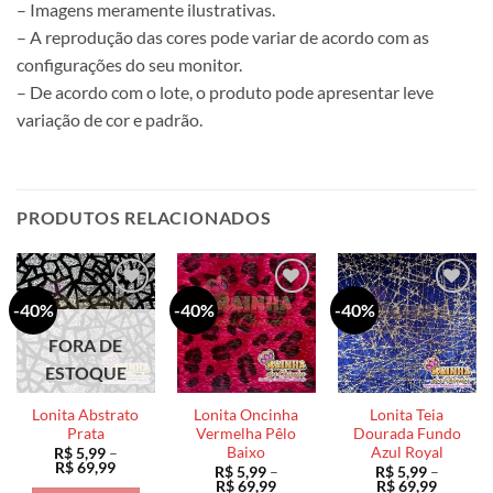
– Imagens meramente ilustrativas.
– A reprodução das cores pode variar de acordo com as
configurações do seu monitor.
– De acordo com o lote, o produto pode apresentar leve
variação de cor e padrão.
PRODUTOS RELACIONADOS
-40%
-40%
-40%
FORA DE
ESTOQUE
Lonita Abstrato
Lonita Oncinha
Lonita Teia
Prata
Vermelha Pêlo
Dourada Fundo
Baixo
Azul Royal
R$
5,99
–
Faixa
R$
69,99
R$
5,99
–
R$
5,99
–
de
Faixa
Faixa
R$
69,99
R$
69,99