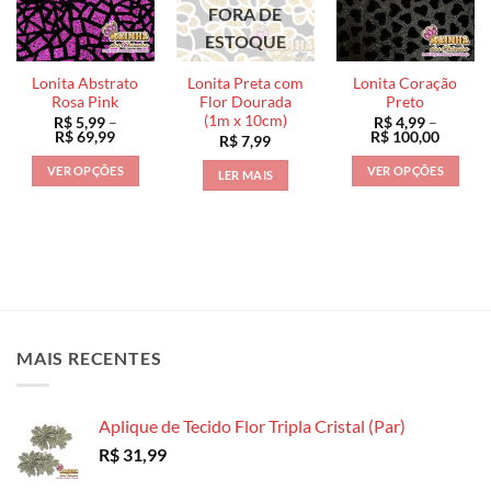
FORA DE
ser
escolhidas
ESTOQUE
na
página
Lonita Abstrato
Lonita Preta com
Lonita Coração
Rosa Pink
Flor Dourada
Preto
do
(1m x 10cm)
R$
5,99
–
R$
4,99
–
produto
Faixa
Faixa
R$
69,99
R$
100,00
R$
7,99
de
de
preço:
preço:
VER OPÇÕES
VER OPÇÕES
LER MAIS
R$ 5,99
R$ 4,99
através
através
Este
Este
R$ 69,99
R$ 100
produto
produto
tem
tem
várias
várias
variantes.
variantes.
As
As
opções
opções
MAIS RECENTES
podem
podem
ser
ser
escolhidas
escolhidas
Aplique de Tecido Flor Tripla Cristal (Par)
na
na
página
página
R$
31,99
do
do