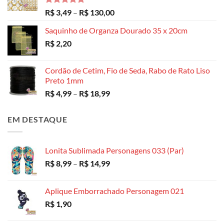
Avaliação
Faixa
R$
3,49
–
R$
130,00
5.00
de 5
de
Saquinho de Organza Dourado 35 x 20cm
preço:
R$
2,20
R$ 3,49
através
R$ 130,00
Cordão de Cetim, Fio de Seda, Rabo de Rato Liso
Preto 1mm
Faixa
R$
4,99
–
R$
18,99
de
preço:
EM DESTAQUE
R$ 4,99
através
R$ 18,99
Lonita Sublimada Personagens 033 (Par)
Faixa
R$
8,99
–
R$
14,99
de
preço:
Aplique Emborrachado Personagem 021
R$ 8,99
R$
1,90
através
R$ 14,99