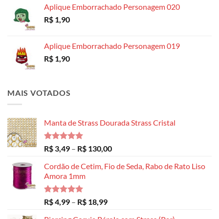
Aplique Emborrachado Personagem 020
R$
1,90
Aplique Emborrachado Personagem 019
R$
1,90
MAIS VOTADOS
Manta de Strass Dourada Strass Cristal
Avaliação
Faixa
R$
3,49
–
R$
130,00
5.00
de 5
de
Cordão de Cetim, Fio de Seda, Rabo de Rato Liso
preço:
Amora 1mm
R$ 3,49
através
R$ 130,00
Avaliação
Faixa
R$
4,99
–
R$
18,99
5.00
de 5
de