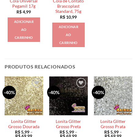
Cola Universal
Cola de Contato
Pegamil 17g
Brascoplast
Standard, 75g
R$
4,99
R$
10,99
ADICIONAR
ADICIONAR
AO
AO
CARRINHO
CARRINHO
PRODUTOS RELACIONADOS
-40%
-40%
-40%
Lonita Glitter
Lonita Glitter
Lonita Glitter
Grosso Dourada
Grosso Preta
Grosso Prata
R$
5,99
–
R$
5,99
–
R$
5,99
–
Faixa
Faixa
Faixa
R$
69,99
R$
69,99
R$
69,99