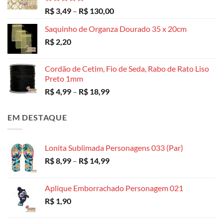
Avaliação
Faixa
R$
3,49
–
R$
130,00
5.00
de 5
de
Saquinho de Organza Dourado 35 x 20cm
preço:
R$
2,20
R$ 3,49
através
R$ 130,00
Cordão de Cetim, Fio de Seda, Rabo de Rato Liso
Preto 1mm
Faixa
R$
4,99
–
R$
18,99
de
preço:
EM DESTAQUE
R$ 4,99
através
R$ 18,99
Lonita Sublimada Personagens 033 (Par)
Faixa
R$
8,99
–
R$
14,99
de
preço:
Aplique Emborrachado Personagem 021
R$ 8,99
R$
1,90
através
R$ 14,99