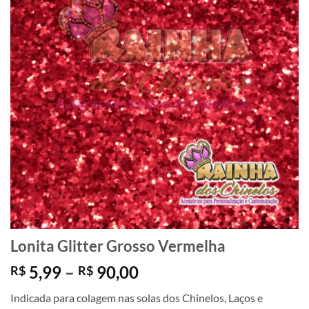
Lonita Glitter Grosso Vermelha
Faixa
5,99
–
90,00
R$
R$
de
Indicada para colagem nas solas dos Chinelos, Laços e
preço: