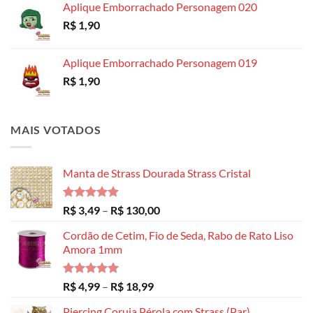
Aplique Emborrachado Personagem 020
R$
1,90
Aplique Emborrachado Personagem 019
R$
1,90
MAIS VOTADOS
Manta de Strass Dourada Strass Cristal
Avaliação
Faixa
R$
3,49
–
R$
130,00
5.00
de 5
de
Cordão de Cetim, Fio de Seda, Rabo de Rato Liso
preço:
Amora 1mm
R$ 3,49
através
R$ 130,00
Avaliação
Faixa
R$
4,99
–
R$
18,99
5.00
de 5
de
Piercing Coruja Pérola com Strass (Par)