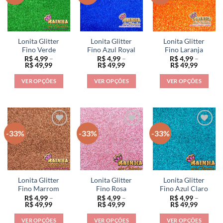
As
As
As
opções
opções
opções
podem
podem
podem
ser
ser
ser
Lonita Glitter
Lonita Glitter
Lonita Glitter
escolhidas
escolhidas
escolhidas
Fino Verde
Fino Azul Royal
Fino Laranja
na
na
na
R$
4,99
–
R$
4,99
–
R$
4,99
–
Faixa
Faixa
Faixa
R$
49,99
R$
49,99
R$
49,99
página
página
página
de
de
de
preço:
preço:
preço:
do
do
do
VER OPÇÕES
VER OPÇÕES
VER OPÇÕES
R$ 4,99
R$ 4,99
R$ 4,99
produto
produto
produto
através
através
através
Este
Este
Este
R$ 49,99
R$ 49,99
R$ 49,9
produto
produto
produto
tem
tem
tem
várias
várias
várias
-33%
-33%
-33%
variantes.
variantes.
variantes.
As
As
As
opções
opções
opções
podem
podem
podem
ser
ser
ser
Lonita Glitter
Lonita Glitter
Lonita Glitter
escolhidas
escolhidas
escolhidas
Fino Marrom
Fino Rosa
Fino Azul Claro
na
na
na
R$
4,99
–
R$
4,99
–
R$
4,99
–
Faixa
Faixa
Faixa
R$
49,99
R$
49,99
R$
49,99
página
página
página
de
de
de
preço:
preço:
preço:
do
do
do
VER OPÇÕES
VER OPÇÕES
VER OPÇÕES