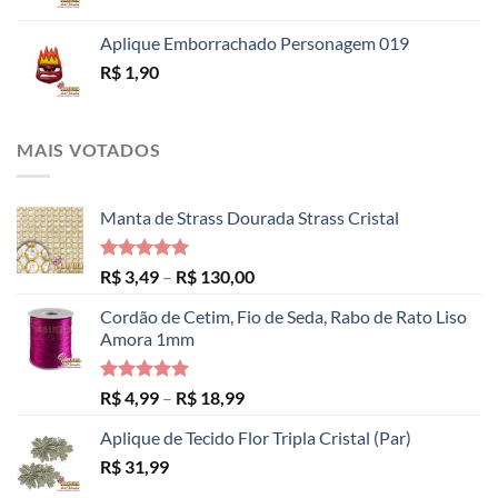
Aplique Emborrachado Personagem 019
R$
1,90
MAIS VOTADOS
Manta de Strass Dourada Strass Cristal
Avaliação
Faixa
R$
3,49
–
R$
130,00
5.00
de 5
de
Cordão de Cetim, Fio de Seda, Rabo de Rato Liso
preço:
Amora 1mm
R$ 3,49
através
R$ 130,00
Avaliação
Faixa
R$
4,99
–
R$
18,99
5.00
de 5
de
Aplique de Tecido Flor Tripla Cristal (Par)
preço:
R$
31,99
R$ 4,99
através