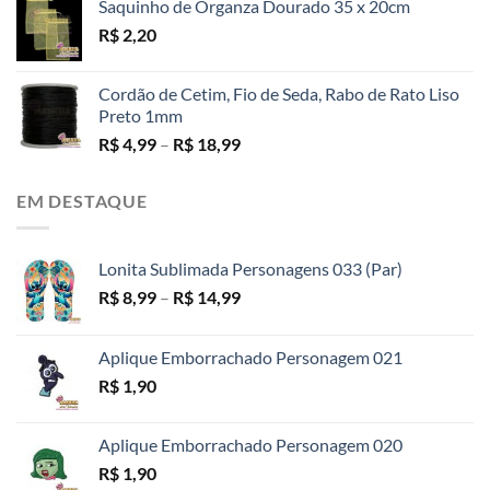
Saquinho de Organza Dourado 35 x 20cm
preço:
R$
2,20
R$ 3,49
através
R$ 130,00
Cordão de Cetim, Fio de Seda, Rabo de Rato Liso
Preto 1mm
Faixa
R$
4,99
–
R$
18,99
de
preço:
EM DESTAQUE
R$ 4,99
através
R$ 18,99
Lonita Sublimada Personagens 033 (Par)
Faixa
R$
8,99
–
R$
14,99
de
preço:
Aplique Emborrachado Personagem 021
R$ 8,99
R$
1,90
através
R$ 14,99
Aplique Emborrachado Personagem 020
R$
1,90