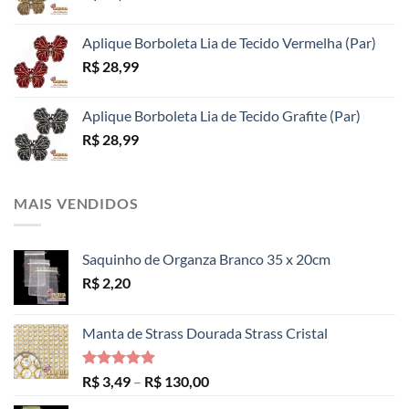
Aplique Borboleta Lia de Tecido Vermelha (Par)
R$
28,99
Aplique Borboleta Lia de Tecido Grafite (Par)
R$
28,99
MAIS VENDIDOS
Saquinho de Organza Branco 35 x 20cm
R$
2,20
Manta de Strass Dourada Strass Cristal
Avaliação
Faixa
R$
3,49
–
R$
130,00
5.00
de 5
de