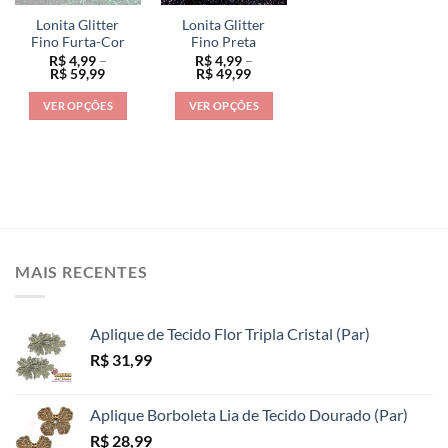
ser
ser
ser
Lonita Glitter
Lonita Glitter
escolhidas
escolhidas
escolhidas
Fino Furta-Cor
Fino Preta
na
na
na
R$
4,99
–
R$
4,99
–
Faixa
Faixa
R$
59,99
R$
49,99
página
página
página
de
de
preço:
preço:
do
do
do
VER OPÇÕES
VER OPÇÕES
R$ 4,99
R$ 4,99
produto
produto
produto
através
através
Este
Este
R$ 59,99
R$ 49,99
produto
produto
tem
tem
várias
várias
variantes.
variantes.
As
As
opções
opções
MAIS RECENTES
podem
podem
ser
ser
escolhidas
escolhidas
Aplique de Tecido Flor Tripla Cristal (Par)
na
na
R$
31,99
página
página
do
do
produto
produto
Aplique Borboleta Lia de Tecido Dourado (Par)
R$
28,99