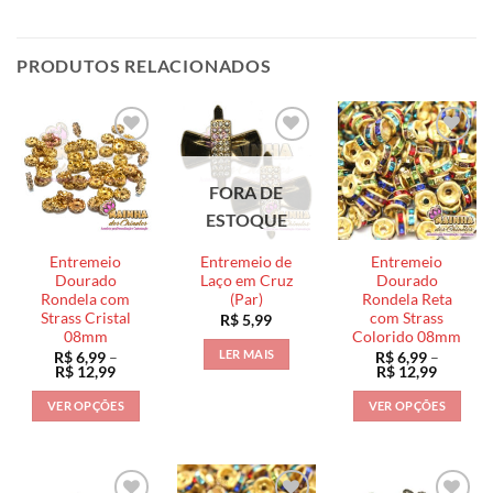
através
através
através
Este
Este
Este
R$ 55,99
R$ 55,99
R$ 55,9
produto
produto
produto
tem
tem
tem
PRODUTOS RELACIONADOS
várias
várias
várias
variantes.
variantes.
variantes.
As
As
As
opções
opções
opções
podem
podem
podem
ser
ser
ser
FORA DE
escolhidas
escolhidas
escolhidas
ESTOQUE
na
na
na
página
página
página
Entremeio
Entremeio de
Entremeio
Dourado
Laço em Cruz
Dourado
do
do
do
Rondela com
(Par)
Rondela Reta
produto
produto
produto
Strass Cristal
com Strass
R$
5,99
08mm
Colorido 08mm
LER MAIS
R$
6,99
–
R$
6,99
–
Faixa
Faixa
R$
12,99
R$
12,99
de
de
preço:
preço:
VER OPÇÕES
VER OPÇÕES
R$ 6,99
R$ 6,99
através
através
Este
Este
R$ 12,99
R$ 12,9
produto
produto
tem
tem