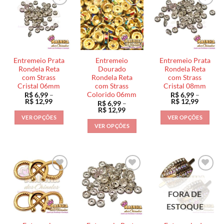
várias
várias
variantes.
variantes.
As
As
opções
opções
podem
podem
ser
ser
Entremeio Prata
Entremeio
Entremeio Prata
escolhidas
escolhidas
Rondela Reta
Dourado
Rondela Reta
na
na
com Strass
Rondela Reta
com Strass
Cristal 06mm
com Strass
Cristal 08mm
página
página
Colorido 06mm
R$
6,99
–
R$
6,99
–
do
do
Faixa
Faixa
R$
12,99
R$
12,99
R$
6,99
–
de
de
produto
produto
Faixa
R$
12,99
preço:
preço:
de
VER OPÇÕES
VER OPÇÕES
R$ 6,99
R$ 6,99
preço:
VER OPÇÕES
através
através
Este
Este
R$ 6,99
R$ 12,99
R$ 12,9
através
Este
produto
produto
R$ 12,99
produto
tem
tem
tem
várias
várias
várias
variantes.
variantes.
variantes.
As
As
As
opções
opções
FORA DE
opções
podem
podem
ESTOQUE
podem
ser
ser
ser
escolhidas
escolhidas