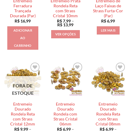
Entremeio
Entremeio Prata
Entremeio de
escolhidas
na
na
Ferradura
Rondela Reta
Laço Faixas de
na
Trançada
com Strass
Strass Furta-Cor
página
página
Dourada (Par)
Cristal 10mm
(Par)
página
do
do
R$
16,99
R$
7,99
–
R$
6,99
do
produto
produto
Faixa
R$
13,99
de
produto
ADICIONAR
LER MAIS
preço:
VER OPÇÕES
R$ 7,99
AO
através
Este
R$ 13,99
CARRINHO
produto
tem
várias
variantes.
As
opções
podem
FORA DE
ser
ESTOQUE
escolhidas
na
Entremeio
Entremeio
Entremeio
página
Dourado
Dourado
Dourado
Rondela Reta
Rondela com
Rondela Reta
do
com Strass
Strass Cristal
com Strass
produto
Cristal 12mm
06mm
Cristal 08mm
R$
9,99
–
R$
6,99
–
R$
6,99
–