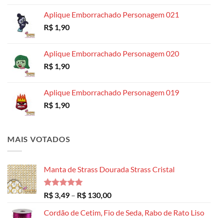
preço:
Aplique Emborrachado Personagem 021
R$ 8,99
R$
1,90
através
R$ 14,99
Aplique Emborrachado Personagem 020
R$
1,90
Aplique Emborrachado Personagem 019
R$
1,90
MAIS VOTADOS
Manta de Strass Dourada Strass Cristal
Avaliação
Faixa
R$
3,49
–
R$
130,00
5.00
de 5
de
Cordão de Cetim, Fio de Seda, Rabo de Rato Liso
preço: