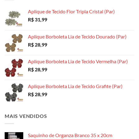
escolhidas
escolhidas
Aplique de Tecido Flor Tripla Cristal (Par)
na
na
R$
31,99
página
página
do
do
produto
produto
Aplique Borboleta Lia de Tecido Dourado (Par)
R$
28,99
Aplique Borboleta Lia de Tecido Vermelha (Par)
R$
28,99
Aplique Borboleta Lia de Tecido Grafite (Par)
R$
28,99
MAIS VENDIDOS
Saquinho de Organza Branco 35 x 20cm