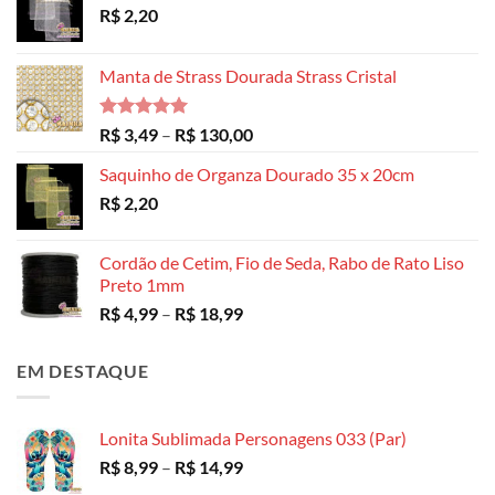
R$
2,20
Manta de Strass Dourada Strass Cristal
Avaliação
Faixa
R$
3,49
–
R$
130,00
5.00
de 5
de
Saquinho de Organza Dourado 35 x 20cm
preço:
R$
2,20
R$ 3,49
através
R$ 130,00
Cordão de Cetim, Fio de Seda, Rabo de Rato Liso
Preto 1mm
Faixa
R$
4,99
–
R$
18,99
de
preço:
EM DESTAQUE
R$ 4,99
através
R$ 18,99
Lonita Sublimada Personagens 033 (Par)
Faixa
R$
8,99
–
R$
14,99
de