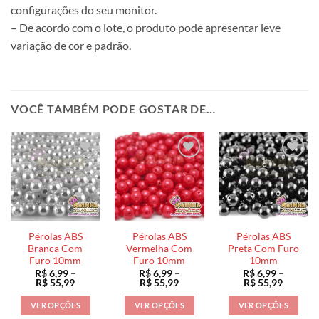
configurações do seu monitor.
– De acordo com o lote, o produto pode apresentar leve
variação de cor e padrão.
VOCÊ TAMBÉM PODE GOSTAR DE…
Pérolas ABS
Pérolas ABS
Pérolas ABS
Branca Com
Vermelha Com
Preta Com Furo
Furo 10mm
Furo 10mm
10mm
R$
6,99
–
R$
6,99
–
R$
6,99
–
Faixa
Faixa
Faixa
R$
55,99
R$
55,99
R$
55,99
de
de
de
preço:
preço:
preço:
VER OPÇÕES
VER OPÇÕES
VER OPÇÕES
R$ 6,99
R$ 6,99
R$ 6,99