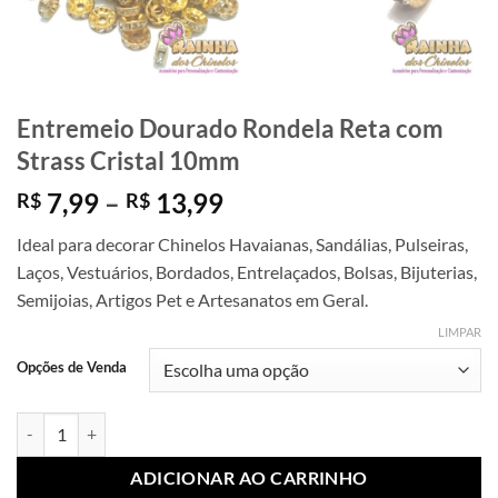
Entremeio Dourado Rondela Reta com
Strass Cristal 10mm
Faixa
7,99
–
13,99
R$
R$
de
Ideal para decorar Chinelos Havaianas, Sandálias, Pulseiras,
preço:
Laços, Vestuários, Bordados, Entrelaçados, Bolsas, Bijuterias,
R$ 7,99
Semijoias, Artigos Pet e Artesanatos em Geral.
através
R$ 13,99
LIMPAR
Opções de Venda
Entremeio Dourado Rondela Reta com Strass Cristal 10mm quantidad
ADICIONAR AO CARRINHO