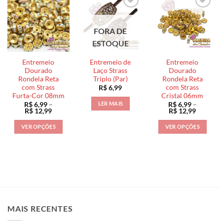
várias
variantes.
variantes.
As
As
opções
FORA DE
opções
podem
ESTOQUE
podem
ser
ser
escolhidas
Entremeio
Entremeio de
Entremeio
escolhidas
na
Dourado
Laço Strass
Dourado
na
página
Rondela Reta
Triplo (Par)
Rondela Reta
página
com Strass
com Strass
R$
6,99
do
Furta-Cor 08mm
Cristal 06mm
do
produto
LER MAIS
R$
6,99
–
R$
6,99
–
produto
Faixa
Faixa
R$
12,99
R$
12,99
de
de
preço:
preço:
VER OPÇÕES
VER OPÇÕES
R$ 6,99
R$ 6,99
através
através
Este
Este
R$ 12,99
R$ 12,9
produto
produto
tem
tem
várias
várias
variantes.
variantes.
As
As
opções
opções
MAIS RECENTES
podem
podem
ser
ser