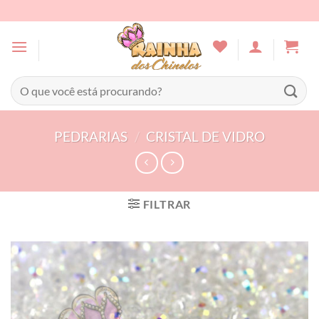
Skip
to
content
Pesquisar
por:
PEDRARIAS
/
CRISTAL DE VIDRO
FILTRAR