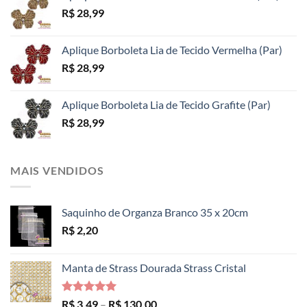
R$
28,99
Aplique Borboleta Lia de Tecido Vermelha (Par)
R$
28,99
Aplique Borboleta Lia de Tecido Grafite (Par)
R$
28,99
MAIS VENDIDOS
Saquinho de Organza Branco 35 x 20cm
R$
2,20
Manta de Strass Dourada Strass Cristal
Avaliação
Faixa
R$
3,49
–
R$
130,00