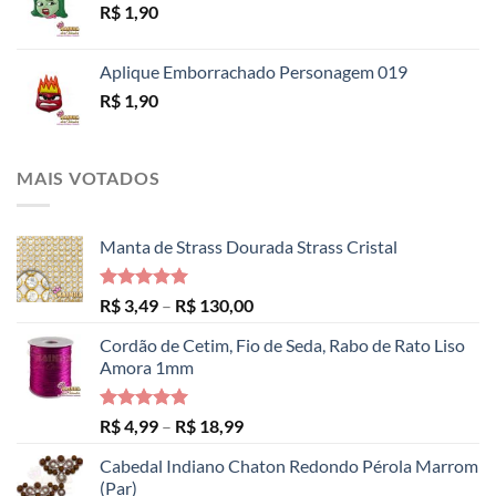
R$
1,90
Aplique Emborrachado Personagem 019
R$
1,90
MAIS VOTADOS
Manta de Strass Dourada Strass Cristal
Avaliação
Faixa
R$
3,49
–
R$
130,00
5.00
de 5
de
Cordão de Cetim, Fio de Seda, Rabo de Rato Liso
preço:
Amora 1mm
R$ 3,49
através
R$ 130,00
Avaliação
Faixa
R$
4,99
–
R$
18,99
5.00
de 5
de
Cabedal Indiano Chaton Redondo Pérola Marrom
preço:
(Par)
R$ 4,99