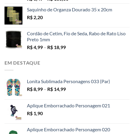
5.00
de 5
de
Saquinho de Organza Dourado 35 x 20cm
preço:
R$
2,20
R$ 3,49
através
R$ 130,00
Cordão de Cetim, Fio de Seda, Rabo de Rato Liso
Preto 1mm
Faixa
R$
4,99
–
R$
18,99
de
preço:
EM DESTAQUE
R$ 4,99
através
R$ 18,99
Lonita Sublimada Personagens 033 (Par)
Faixa
R$
8,99
–
R$
14,99
de
preço:
Aplique Emborrachado Personagem 021
R$ 8,99
R$
1,90
através
R$ 14,99
Aplique Emborrachado Personagem 020