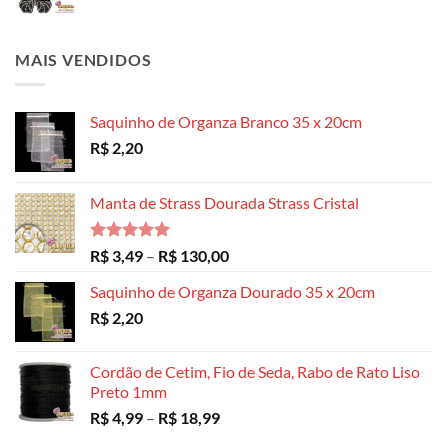
MAIS VENDIDOS
Saquinho de Organza Branco 35 x 20cm
R$
2,20
Manta de Strass Dourada Strass Cristal
Avaliação
Faixa
R$
3,49
–
R$
130,00
5.00
de 5
de
Saquinho de Organza Dourado 35 x 20cm
preço:
R$
2,20
R$ 3,49
através
R$ 130,00
Cordão de Cetim, Fio de Seda, Rabo de Rato Liso
Preto 1mm
Faixa
R$
4,99
–
R$
18,99
de