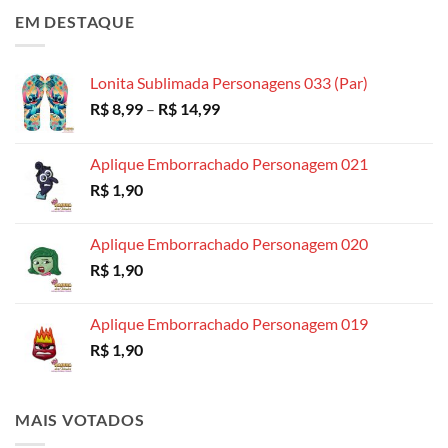
preço:
EM DESTAQUE
R$ 4,99
através
R$ 18,99
Lonita Sublimada Personagens 033 (Par)
Faixa
R$
8,99
–
R$
14,99
de
preço:
Aplique Emborrachado Personagem 021
R$ 8,99
R$
1,90
através
R$ 14,99
Aplique Emborrachado Personagem 020
R$
1,90
Aplique Emborrachado Personagem 019
R$
1,90
MAIS VOTADOS