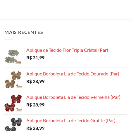
várias
várias
variantes.
variantes.
As
As
opções
opções
podem
podem
MAIS RECENTES
ser
ser
escolhidas
escolhidas
na
na
Aplique de Tecido Flor Tripla Cristal (Par)
página
página
R$
31,99
do
do
produto
produto
Aplique Borboleta Lia de Tecido Dourado (Par)
R$
28,99
Aplique Borboleta Lia de Tecido Vermelha (Par)
R$
28,99
Aplique Borboleta Lia de Tecido Grafite (Par)
R$
28,99