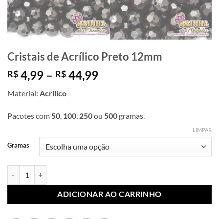
Cristais de Acrílico Preto 12mm
Faixa
4,99
–
44,99
R$
R$
de
Material:
Acrílico
preço:
R$ 4,99
Pacotes com
50
,
100
,
250
ou
500
gramas.
através
R$ 44,99
LIMPAR
Gramas
Cristais de Acrílico Preto 12mm quantidade
ADICIONAR AO CARRINHO