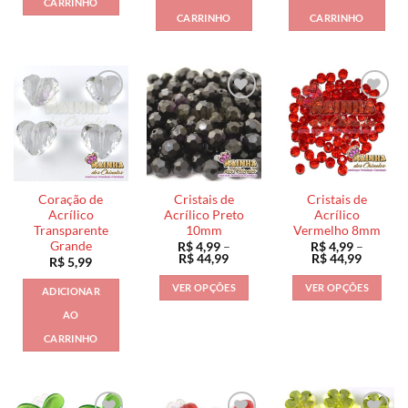
CARRINHO
CARRINHO
CARRINHO
Coração de
Cristais de
Cristais de
Acrílico
Acrílico Preto
Acrílico
Transparente
10mm
Vermelho 8mm
Grande
R$
4,99
–
R$
4,99
–
Faixa
Faixa
R$
44,99
R$
44,99
R$
5,99
de
de
preço:
preço:
VER OPÇÕES
VER OPÇÕES
ADICIONAR
R$ 4,99
R$ 4,99
através
através
Este
Este
AO
R$ 44,99
R$ 44,9
produto
produto
CARRINHO
tem
tem
várias
várias
variantes.
variantes.
As
As