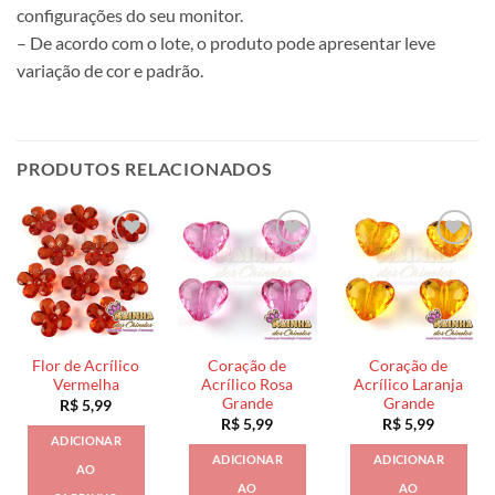
configurações do seu monitor.
– De acordo com o lote, o produto pode apresentar leve
variação de cor e padrão.
PRODUTOS RELACIONADOS
Flor de Acrílico
Coração de
Coração de
Vermelha
Acrílico Rosa
Acrílico Laranja
Grande
Grande
R$
5,99
R$
5,99
R$
5,99
ADICIONAR
ADICIONAR
ADICIONAR
AO
AO
AO