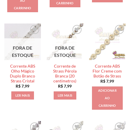
AO
CARRINHO
CARRINHO
FORA DE
FORA DE
ESTOQUE
ESTOQUE
Corrente ABS
Corrente de
Corrente ABS
Olho Mágico
Strass Pérola
Flor Creme com
Duplo Branco
Branca (20
Botão de Strass
Strass Cristal
centímetros)
R$
7,99
R$
7,99
R$
7,99
ADICIONAR
LER MAIS
LER MAIS
AO
CARRINHO