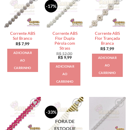
-17%
Corrente ABS
Corrente ABS
Corrente ABS
Sol Branco
Flor Dupla
Flor Trançada
Pérola com
Branca
R$
7,99
Strass
R$
7,99
ADICIONAR
R$
12,00
O
O
R$
9,99
ADICIONAR
AO
preço
preço
original
atual
AO
ADICIONAR
CARRINHO
era:
é:
R$ 12,00.
R$ 9,99.
CARRINHO
AO
CARRINHO
-33%
FORA DE
ESTOQUE