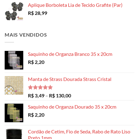
Aplique Borboleta Lia de Tecido Grafite (Par)
R$
28,99
MAIS VENDIDOS
Saquinho de Organza Branco 35 x 20cm
R$
2,20
Manta de Strass Dourada Strass Cristal
Avaliação
Faixa
R$
3,49
–
R$
130,00
5.00
de 5
de
Saquinho de Organza Dourado 35 x 20cm
preço:
R$
2,20
R$ 3,49
através
R$ 130,00
Cordão de Cetim, Fio de Seda, Rabo de Rato Liso
Preto 1mm