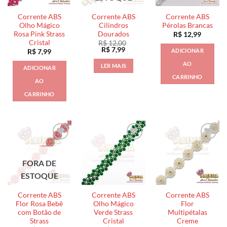
Corrente ABS
Corrente ABS
Corrente ABS
Olho Mágico
Cilindros
Pérolas Brancas
Rosa Pink Strass
Dourados
R$
12,99
Cristal
R$
12,00
O
O
R$
7,99
ADICIONAR
R$
7,99
preço
preço
original
atual
AO
LER MAIS
ADICIONAR
era:
é:
R$ 12,00.
R$ 7,99.
CARRINHO
AO
CARRINHO
FORA DE
ESTOQUE
Corrente ABS
Corrente ABS
Corrente ABS
Flor Rosa Bebê
Olho Mágico
Flor
com Botão de
Verde Strass
Multipétalas
Strass
Cristal
Creme