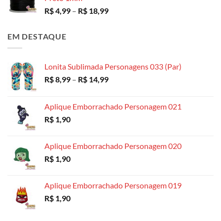
Faixa
R$
4,99
–
R$
18,99
de
preço:
EM DESTAQUE
R$ 4,99
através
R$ 18,99
Lonita Sublimada Personagens 033 (Par)
Faixa
R$
8,99
–
R$
14,99
de
preço:
Aplique Emborrachado Personagem 021
R$ 8,99
R$
1,90
através
R$ 14,99
Aplique Emborrachado Personagem 020
R$
1,90
Aplique Emborrachado Personagem 019
R$
1,90