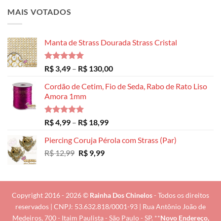
MAIS VOTADOS
Manta de Strass Dourada Strass Cristal
Avaliação
Faixa
R$
3,49
–
R$
130,00
5.00
de 5
de
Cordão de Cetim, Fio de Seda, Rabo de Rato Liso
preço:
Amora 1mm
R$ 3,49
através
R$ 130,00
Avaliação
Faixa
R$
4,99
–
R$
18,99
5.00
de 5
de
Piercing Coruja Pérola com Strass (Par)
preço:
O
O
R$
12,99
R$
9,99
R$ 4,99
preço
preço
através
original
atual
R$ 18,99
era:
é:
R$ 12,99.
R$ 9,99.
Copyright 2016 - 2026 ©
Rainha Dos Chinelos
- Todos os direitos
reservados | CNPJ: 53.632.818/0001-93 | Rua Antônio João de
Medeiros, 700 - Itaim Paulista - São Paulo - SP. **
Novo Endereço,