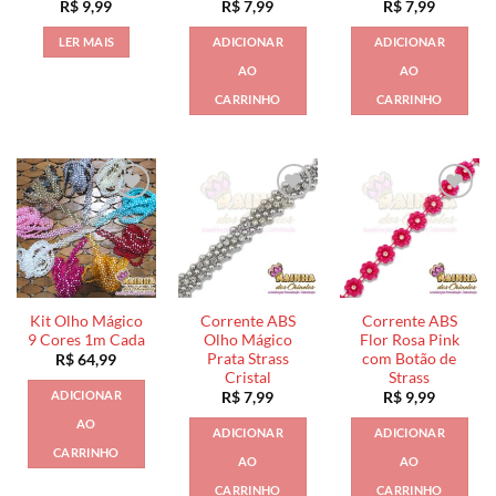
R$
9,99
R$
7,99
R$
7,99
LER MAIS
ADICIONAR
ADICIONAR
AO
AO
CARRINHO
CARRINHO
Kit Olho Mágico
Corrente ABS
Corrente ABS
9 Cores 1m Cada
Olho Mágico
Flor Rosa Pink
Prata Strass
com Botão de
R$
64,99
Cristal
Strass
ADICIONAR
R$
7,99
R$
9,99
AO
ADICIONAR
ADICIONAR
CARRINHO
AO
AO
CARRINHO
CARRINHO