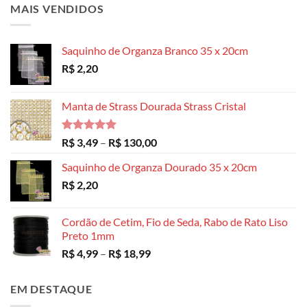
MAIS VENDIDOS
Saquinho de Organza Branco 35 x 20cm
R$
2,20
Manta de Strass Dourada Strass Cristal
Avaliação
Faixa
R$
3,49
–
R$
130,00
5.00
de 5
de
Saquinho de Organza Dourado 35 x 20cm
preço:
R$
2,20
R$ 3,49
através
R$ 130,00
Cordão de Cetim, Fio de Seda, Rabo de Rato Liso
Preto 1mm
Faixa
R$
4,99
–
R$
18,99
de
preço:
EM DESTAQUE
R$ 4,99