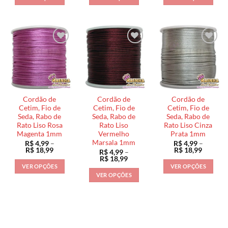
R$ 4,99
R$ 4,99
R$ 4,99
através
através
através
Este
Este
Este
R$ 18,99
R$ 18,99
R$ 18,9
produto
produto
produto
tem
tem
tem
várias
várias
várias
variantes.
variantes.
variantes.
As
As
As
opções
opções
opções
podem
podem
podem
ser
ser
ser
Cordão de
Cordão de
Cordão de
escolhidas
escolhidas
escolhidas
Cetim, Fio de
Cetim, Fio de
Cetim, Fio de
na
na
na
Seda, Rabo de
Seda, Rabo de
Seda, Rabo de
Rato Liso Rosa
Rato Liso
Rato Liso Cinza
página
página
página
Magenta 1mm
Vermelho
Prata 1mm
do
do
do
Marsala 1mm
R$
4,99
–
R$
4,99
–
produto
produto
produto
Faixa
Faixa
R$
18,99
R$
18,99
R$
4,99
–
de
de
Faixa
R$
18,99
preço:
preço:
de
VER OPÇÕES
VER OPÇÕES
R$ 4,99
R$ 4,99
preço:
VER OPÇÕES
através
através
Este
Este
R$ 4,99
R$ 18,99
R$ 18,9
através
Este
produto
produto
R$ 18,99
produto
tem
tem
tem
várias
várias
várias
variantes.
variantes.