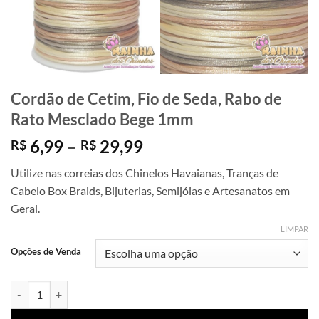
Cordão de Cetim, Fio de Seda, Rabo de
Rato Mesclado Bege 1mm
Faixa
6,99
–
29,99
R$
R$
de
Utilize nas correias dos Chinelos Havaianas, Tranças de
preço:
Cabelo Box Braids, Bijuterias, Semijóias e Artesanatos em
R$ 6,99
Geral.
através
R$ 29,99
LIMPAR
Opções de Venda
Cordão de Cetim, Fio de Seda, Rabo de Rato Mesclado Bege 1mm quan