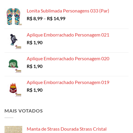
através
R$ 18,99
Lonita Sublimada Personagens 033 (Par)
Faixa
R$
8,99
–
R$
14,99
de
preço:
Aplique Emborrachado Personagem 021
R$ 8,99
R$
1,90
através
R$ 14,99
Aplique Emborrachado Personagem 020
R$
1,90
Aplique Emborrachado Personagem 019
R$
1,90
MAIS VOTADOS
Manta de Strass Dourada Strass Cristal