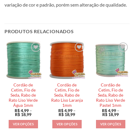
variação de cor e padrão, porém sem alteração de qualidade.
PRODUTOS RELACIONADOS
Cordão de
Cordão de
Cordão de
Cetim, Fio de
Cetim, Fio de
Cetim, Fio de
Seda, Rabo de
Seda, Rabo de
Seda, Rabo de
Rato Liso Verde
Rato Liso Laranja
Rato Liso Verde
Água 1mm
1mm
Pastel 1mm
R$
4,99
–
R$
4,99
–
R$
4,99
–
Faixa
Faixa
Faixa
R$
18,99
R$
18,99
R$
18,99
de
de
de
preço:
preço:
preço:
VER OPÇÕES
VER OPÇÕES
VER OPÇÕES
R$ 4,99
R$ 4,99
R$ 4,99
através
através
através
Este
Este
Este
R$ 18,99
R$ 18,99
R$ 18,9