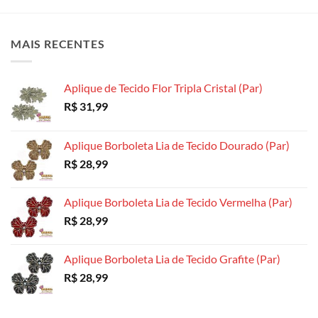
variantes.
As
As
As
opções
opções
opções
podem
podem
MAIS RECENTES
podem
ser
ser
ser
escolhidas
escolhidas
escolhidas
na
na
Aplique de Tecido Flor Tripla Cristal (Par)
na
página
página
R$
31,99
página
do
do
do
produto
produto
produto
Aplique Borboleta Lia de Tecido Dourado (Par)
R$
28,99
Aplique Borboleta Lia de Tecido Vermelha (Par)
R$
28,99
Aplique Borboleta Lia de Tecido Grafite (Par)
R$
28,99