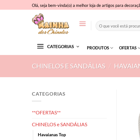
Skip
Olá, seja bem-vinda(o) a melhor loja de artigos para decoraç
to
content
Pesquisar
por:
CATEGORIAS
PRODUTOS
OFERTAS
CHINELOS E SANDÁLIAS
/
HAVAIA
CATEGORIAS
**OFERTAS**
CHINELOS e SANDÁLIAS
Havaianas Top