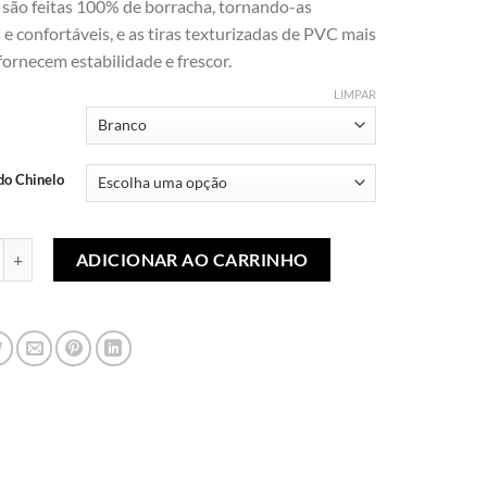
s são feitas 100% de borracha, tornando-as
 ​​e confortáveis, e as tiras texturizadas de PVC mais
fornecem estabilidade e frescor.
LIMPAR
o Chinelo
avaianas Top Branco (Par) quantidade
ADICIONAR AO CARRINHO