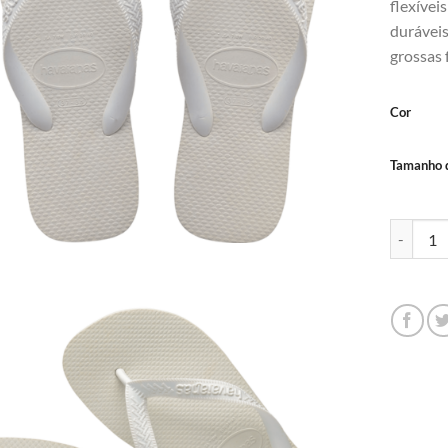
flexívei
duráveis
grossas 
Cor
Tamanho d
Chinelo H