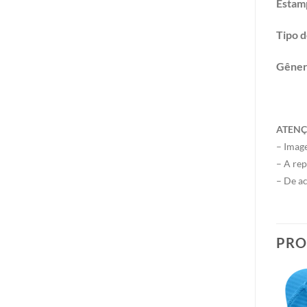
Estamp
Tipo d
Gêne
ATENÇ
– Image
– A rep
– De ac
PRO