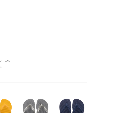
onitor.
o.