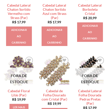
Cabedal Lateral
Cabedal Lateral
Cabedal Lateral
Chaton Sortido
Chaton Sortido
Borboleta
Vermelho com
Azul com Strass
Cristal
Strass (Par)
(Par)
R$
20,99
R$
17,99
R$
17,99
ADICIONAR
ADICIONAR
ADICIONAR
AO
AO
AO
CARRINHO
CARRINHO
CARRINHO
FORA DE
FORA DE
ESTOQUE
ESTOQUE
Cabedal Floral
Cabedal de
Cabedal Lateral
Lilás (Par)
Folha Dourado
Folha Dourada
com Cristal (Par)
Pedras Pretas
R$
19,99
(Par)
R$
19,99
LER MAIS
R$
17,99