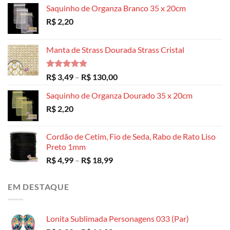
Saquinho de Organza Branco 35 x 20cm
R$
2,20
Manta de Strass Dourada Strass Cristal
Avaliação
Faixa
R$
3,49
–
R$
130,00
5.00
de 5
de
Saquinho de Organza Dourado 35 x 20cm
preço:
R$
2,20
R$ 3,49
através
R$ 130,00
Cordão de Cetim, Fio de Seda, Rabo de Rato Liso
Preto 1mm
Faixa
R$
4,99
–
R$
18,99
de
preço:
EM DESTAQUE
R$ 4,99
através
R$ 18,99
Lonita Sublimada Personagens 033 (Par)