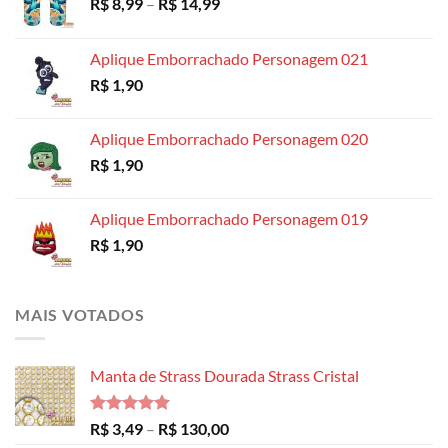
Faixa
R$
8,99
–
R$
14,99
de
preço:
Aplique Emborrachado Personagem 021
R$ 8,99
R$
1,90
através
R$ 14,99
Aplique Emborrachado Personagem 020
R$
1,90
Aplique Emborrachado Personagem 019
R$
1,90
MAIS VOTADOS
Manta de Strass Dourada Strass Cristal
Avaliação
Faixa
R$
3,49
–
R$
130,00
5.00
de 5