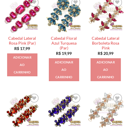
Cabedal Lateral
Cabedal Floral
Cabedal Lateral
Rosa Pink (Par)
Azul Turquesa
Borboleta Rosa
(Par)
Pink
R$
17,99
R$
19,99
R$
20,99
ADICIONAR
ADICIONAR
ADICIONAR
AO
AO
AO
CARRINHO
CARRINHO
CARRINHO