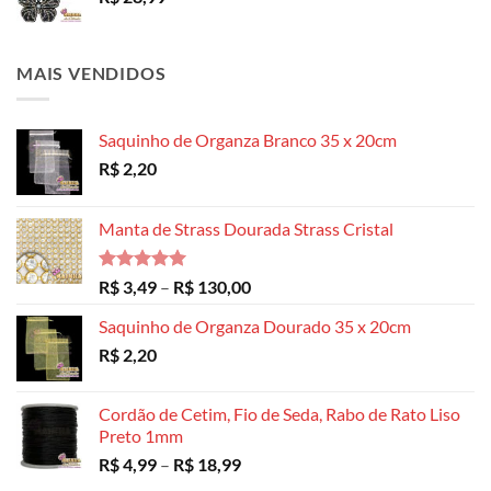
MAIS VENDIDOS
Saquinho de Organza Branco 35 x 20cm
R$
2,20
Manta de Strass Dourada Strass Cristal
Avaliação
Faixa
R$
3,49
–
R$
130,00
5.00
de 5
de
Saquinho de Organza Dourado 35 x 20cm
preço:
R$
2,20
R$ 3,49
através
R$ 130,00
Cordão de Cetim, Fio de Seda, Rabo de Rato Liso
Preto 1mm
Faixa
R$
4,99
–
R$
18,99
de