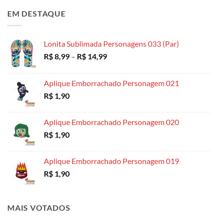
preço:
EM DESTAQUE
R$ 4,99
através
R$ 18,99
Lonita Sublimada Personagens 033 (Par)
Faixa
R$
8,99
–
R$
14,99
de
preço:
Aplique Emborrachado Personagem 021
R$ 8,99
R$
1,90
através
R$ 14,99
Aplique Emborrachado Personagem 020
R$
1,90
Aplique Emborrachado Personagem 019
R$
1,90
MAIS VOTADOS