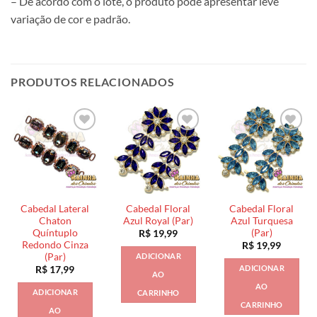
– De acordo com o lote, o produto pode apresentar leve
variação de cor e padrão.
PRODUTOS RELACIONADOS
Cabedal Lateral
Cabedal Floral
Cabedal Floral
Chaton
Azul Royal (Par)
Azul Turquesa
Quíntuplo
(Par)
R$
19,99
Redondo Cinza
R$
19,99
(Par)
ADICIONAR
ADICIONAR
R$
17,99
AO
AO
ADICIONAR
CARRINHO
CARRINHO
AO