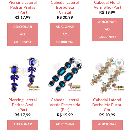
Piercing Lateral
Cabedal Lateral
Cabedal Floral
Pedras Pretas
Borboleta
Vermelho (Par)
(Par)
Cristal
R$
19,99
R$
17,99
R$
20,99
ADICIONAR
ADICIONAR
ADICIONAR
AO
AO
AO
CARRINHO
CARRINHO
CARRINHO
Piercing Lateral
Cabedal Lateral
Cabedal Lateral
Pedras Azul
Verde Esmeralda
Borboleta Furta-
(Par)
(Par)
Cor
R$
17,99
R$
15,99
R$
20,99
ADICIONAR
ADICIONAR
ADICIONAR