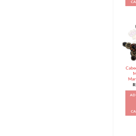
CA
Cabed
M
Mar
R
AD
CA