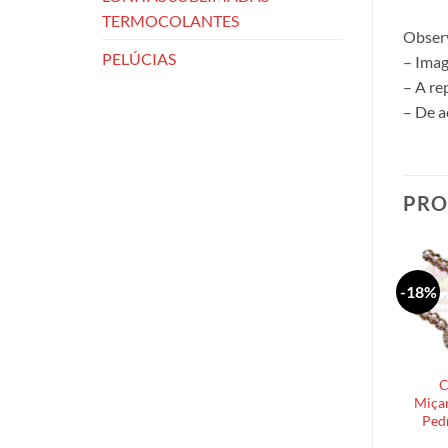
TERMOCOLANTES
Obser
PELÚCIAS
– Imag
– A re
– De a
PRO
-18%
C
Miçan
Ped