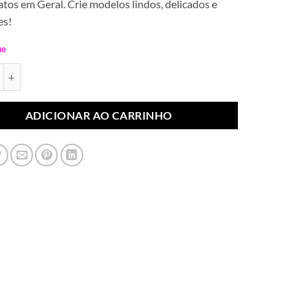
tos em Geral. Crie modelos lindos, delicados e
es!
ue
ateral Indiano Espinhudo Preto (Par) quantidade
ADICIONAR AO CARRINHO