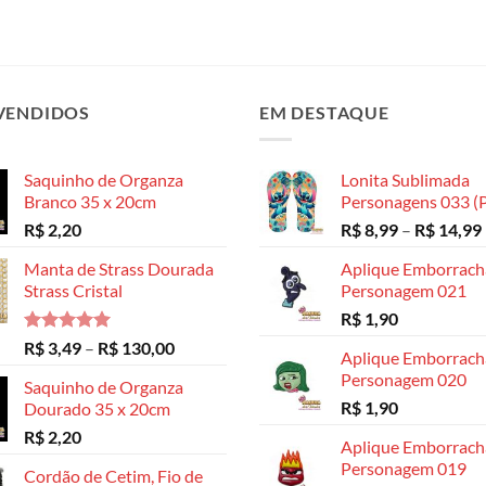
VENDIDOS
EM DESTAQUE
Saquinho de Organza
Lonita Sublimada
Branco 35 x 20cm
Personagens 033 (P
R$
2,20
R$
8,99
–
R$
14,99
Manta de Strass Dourada
Aplique Emborrac
Strass Cristal
Personagem 021
R$
1,90
Avaliação
Faixa
R$
3,49
–
R$
130,00
Aplique Emborrac
5.00
de 5
de
Personagem 020
Saquinho de Organza
preço:
R$
1,90
Dourado 35 x 20cm
R$ 3,49
R$
2,20
através
Aplique Emborrac
R$ 130,00
Personagem 019
Cordão de Cetim, Fio de