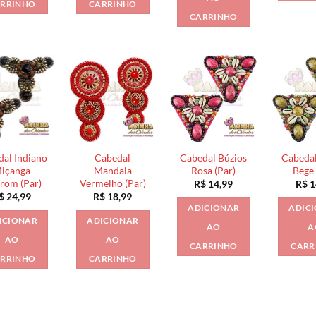
RRINHO
CARRINHO
CARRINHO
al Indiano
Cabedal
Cabedal Búzios
Cabedal
içanga
Mandala
Rosa (Par)
Bege 
rom (Par)
Vermelho (Par)
R$
14,99
R$
1
$
24,99
R$
18,99
ADICIONAR
ADIC
ICIONAR
ADICIONAR
AO
A
AO
AO
CARRINHO
CARR
RRINHO
CARRINHO