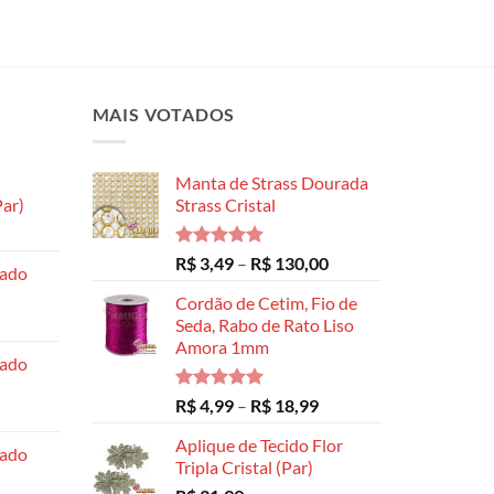
MAIS VOTADOS
Manta de Strass Dourada
ar)
Strass Cristal
Faixa
de
Avaliação
Faixa
R$
3,49
–
R$
130,00
hado
preço:
5.00
de 5
de
R$ 8,99
Cordão de Cetim, Fio de
preço:
através
Seda, Rabo de Rato Liso
R$ 3,49
Amora 1mm
R$ 14,99
através
hado
R$ 130,00
Avaliação
Faixa
R$
4,99
–
R$
18,99
5.00
de 5
de
Aplique de Tecido Flor
preço:
hado
Tripla Cristal (Par)
R$ 4,99