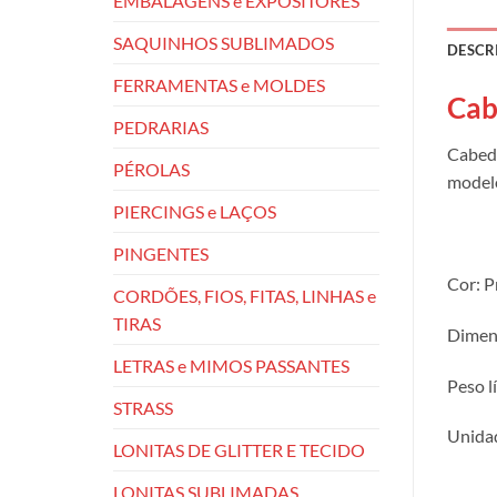
EMBALAGENS e EXPOSITORES
SAQUINHOS SUBLIMADOS
DESCR
FERRAMENTAS e MOLDES
Cab
PEDRARIAS
Cabeda
PÉROLAS
modelo
PIERCINGS e LAÇOS
PINGENTES
Cor: P
CORDÕES, FIOS, FITAS, LINHAS e
TIRAS
Dimens
LETRAS e MIMOS PASSANTES
Peso l
STRASS
Unidad
LONITAS DE GLITTER E TECIDO
LONITAS SUBLIMADAS