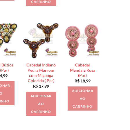
CARRINHO
 Búzios
Cabedal Indiano
Cabedal
(Par)
Pedra Marrom
Mandala Rosa
com Miçanga
(Par)
4,99
Colorida ( Par)
R$
18,99
IONAR
R$
17,99
ADICIONAR
O
ADICIONAR
AO
INHO
AO
CARRINHO
CARRINHO