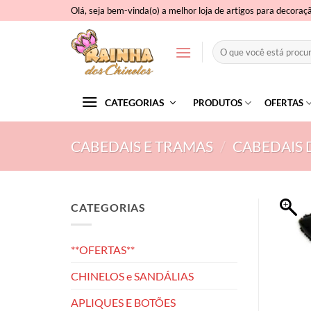
Skip
Olá, seja bem-vinda(o) a melhor loja de artigos para decoraç
to
content
Pesquisar
por:
CATEGORIAS
PRODUTOS
OFERTAS
CABEDAIS E TRAMAS
/
CABEDAIS 
CATEGORIAS
**OFERTAS**
CHINELOS e SANDÁLIAS
APLIQUES E BOTÕES