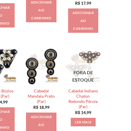
ADICIONAR
R$
17,99
IONAR
AO
ADICIONAR
O
CARRINHO
AO
INHO
CARRINHO
FORA DE
ESTOQUE
 Búzios
Cabedal
Cabedal Indiano
 (Par)
Mandala Preto
Chaton
(Par)
Redondo Pérola
4,99
(Par)
R$
18,99
IONAR
R$
14,99
ADICIONAR
O
LER MAIS
AO
INHO