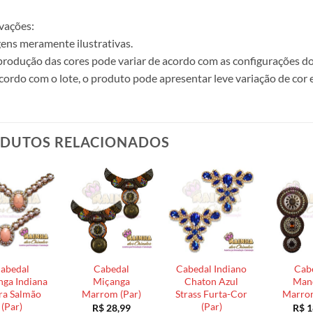
vações:
ens meramente ilustrativas.
produção das cores pode variar de acordo com as configurações do
cordo com o lote, o produto pode apresentar leve variação de cor 
DUTOS RELACIONADOS
abedal
Cabedal
Cabedal Indiano
Cab
ga Indiana
Miçanga
Chaton Azul
Man
ra Salmão
Marrom (Par)
Strass Furta-Cor
Marrom
(Par)
(Par)
R$
28,99
R$
1