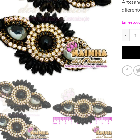
Artesana
diferent
Em estoq
Cabedal L