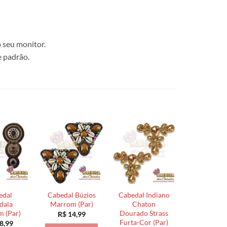
 seu monitor.
e padrão.
edal
Cabedal Búzios
Cabedal Indiano
dala
Marrom (Par)
Chaton
 (Par)
Dourado Strass
R$
14,99
Furta-Cor (Par)
8,99