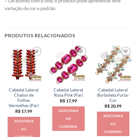
– De acordo com o lote, o produto pode apresentar leve
variação de cor e padrão.
PRODUTOS RELACIONADOS
Cabedal Lateral
Cabedal Lateral
Cabedal Lateral
Chaton de
Rosa Pink (Par)
Borboleta Furta-
Folhas
Cor
R$
17,99
Vermelhas (Par)
R$
20,99
ADICIONAR
R$
17,99
ADICIONAR
AO
ADICIONAR
AO
CARRINHO
AO
CARRINHO
CARRINHO