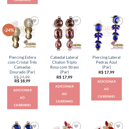
-24%
Piercing Esfera
Cabedal Lateral
Piercing Lateral
com Cristal Três
Chaton Triplo
Pedras Azul
Camadas
Rosa com Strass
(Par)
Dourado (Par)
(Par)
R$
17,99
R$
24,99
R$
17,99
O
O
R$
18,99
ADICIONAR
preço
preço
ADICIONAR
original
atual
AO
ADICIONAR
era:
é:
AO
R$ 24,99.
R$ 18,99.
CARRINHO
AO
CARRINHO
CARRINHO