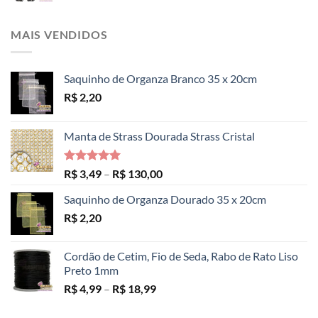
MAIS VENDIDOS
Saquinho de Organza Branco 35 x 20cm
R$
2,20
Manta de Strass Dourada Strass Cristal
Avaliação
Faixa
R$
3,49
–
R$
130,00
5.00
de 5
de
Saquinho de Organza Dourado 35 x 20cm
preço:
R$
2,20
R$ 3,49
através
R$ 130,00
Cordão de Cetim, Fio de Seda, Rabo de Rato Liso
Preto 1mm
Faixa
R$
4,99
–
R$
18,99
de
preço: