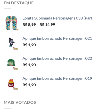
EM DESTAQUE
R$ 4,99
através
R$ 18,99
Lonita Sublimada Personagens 033 (Par)
Faixa
R$
8,99
–
R$
14,99
de
preço:
Aplique Emborrachado Personagem 021
R$ 8,99
R$
1,90
através
R$ 14,99
Aplique Emborrachado Personagem 020
R$
1,90
Aplique Emborrachado Personagem 019
R$
1,90
MAIS VOTADOS