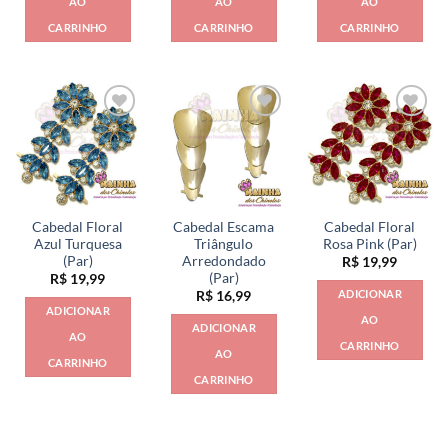
AO
AO
AO
CARRINHO
CARRINHO
CARRINHO
Cabedal Floral
Cabedal Escama
Cabedal Floral
Azul Turquesa
Triângulo
Rosa Pink (Par)
(Par)
Arredondado
R$
19,99
(Par)
R$
19,99
ADICIONAR
R$
16,99
ADICIONAR
AO
ADICIONAR
AO
CARRINHO
AO
CARRINHO
CARRINHO