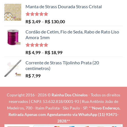
Manta de Strass Dourada Strass Cristal
Avaliação
Faixa
R$
3,49
–
R$
130,00
5.00
de 5
de
Cordão de Cetim, Fio de Seda, Rabo de Rato Liso
preço:
Amora 1mm
R$ 3,49
através
R$ 130,00
Avaliação
Faixa
R$
4,99
–
R$
18,99
5.00
de 5
de
Corrente de Strass Tijolinho Prata (20
preço:
centímetros)
R$ 4,99
R$
7,99
através
R$ 18,99
Copyright 2016 - 2026 ©
Rainha Dos Chinelos
- Todos os direitos
reservados | CNPJ: 53.632.818/0001-93 | Rua Antônio João de
Medeiros, 700 - Itaim Paulista - São Paulo - SP. **
Novo Endereço,
Retirada Apenas com Agendamento via
WhatsApp (11) 93471-
2828
.**