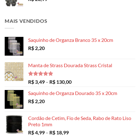
MAIS VENDIDOS
Saquinho de Organza Branco 35 x 20cm
R$
2,20
Manta de Strass Dourada Strass Cristal
Avaliação
Faixa
R$
3,49
–
R$
130,00
5.00
de 5
de
Saquinho de Organza Dourado 35 x 20cm
preço:
R$
2,20
R$ 3,49
através
R$ 130,00
Cordão de Cetim, Fio de Seda, Rabo de Rato Liso
Preto 1mm
Faixa
R$
4,99
–
R$
18,99
de