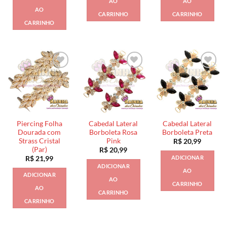
AO
AO
AO
CARRINHO
CARRINHO
CARRINHO
Piercing Folha
Cabedal Lateral
Cabedal Lateral
Dourada com
Borboleta Rosa
Borboleta Preta
Strass Cristal
Pink
R$
20,99
(Par)
R$
20,99
ADICIONAR
R$
21,99
ADICIONAR
AO
ADICIONAR
AO
CARRINHO
AO
CARRINHO
CARRINHO