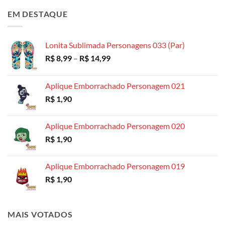
preço:
EM DESTAQUE
R$ 4,99
através
R$ 18,99
Lonita Sublimada Personagens 033 (Par)
Faixa
R$
8,99
–
R$
14,99
de
preço:
Aplique Emborrachado Personagem 021
R$ 8,99
R$
1,90
através
R$ 14,99
Aplique Emborrachado Personagem 020
R$
1,90
Aplique Emborrachado Personagem 019
R$
1,90
MAIS VOTADOS