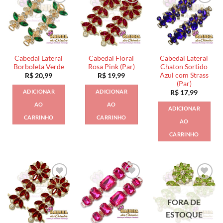
Cabedal Lateral
Cabedal Floral
Cabedal Lateral
Borboleta Verde
Rosa Pink (Par)
Chaton Sortido
Azul com Strass
R$
20,99
R$
19,99
(Par)
ADICIONAR
ADICIONAR
R$
17,99
AO
AO
ADICIONAR
CARRINHO
CARRINHO
AO
CARRINHO
FORA DE
ESTOQUE