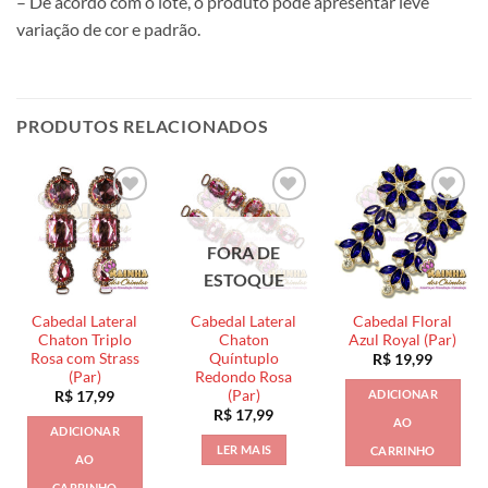
– De acordo com o lote, o produto pode apresentar leve
variação de cor e padrão.
PRODUTOS RELACIONADOS
FORA DE
ESTOQUE
Cabedal Lateral
Cabedal Lateral
Cabedal Floral
Chaton Triplo
Chaton
Azul Royal (Par)
Rosa com Strass
Quíntuplo
R$
19,99
(Par)
Redondo Rosa
(Par)
ADICIONAR
R$
17,99
R$
17,99
AO
ADICIONAR
LER MAIS
CARRINHO
AO
CARRINHO