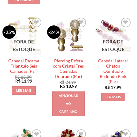
-25%
-24%
FORA DE
FORA DE
ESTOQUE
ESTOQUE
Cabedal Escama
Piercing Esfera
Cabedal Lateral
Triângulo Seis
com Cristal Três
Chaton
Camadas (Par)
Camadas
Quíntuplo
Dourado (Par)
Redondo Pink
R$
15,99
O
O
R$
11,99
(Par)
R$
24,99
preço
preço
O
O
R$
18,99
R$
17,99
original
atual
preço
preço
LER MAIS
era:
é:
original
atual
ADICIONAR
R$ 15,99.
R$ 11,99.
LER MAIS
era:
é:
R$ 24,99.
R$ 18,99.
AO
CARRINHO