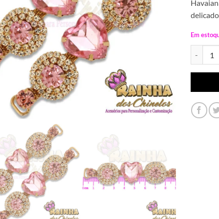
Havaiana
delicado
Em estoq
Cabedal L