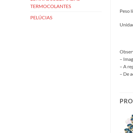
TERMOCOLANTES
Peso l
PELÚCIAS
Unidad
Obser
– Imag
– A re
– De a
PRO