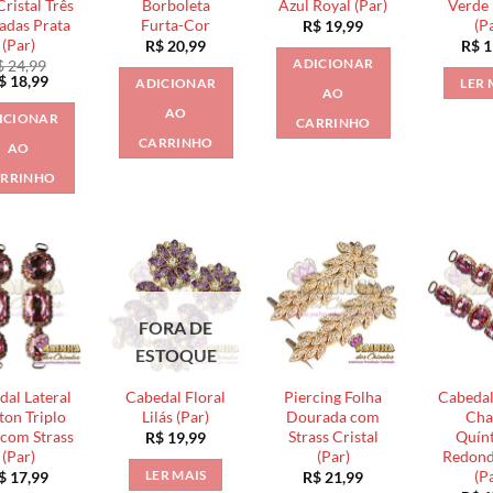
ristal Três
Borboleta
Azul Royal (Par)
Verde
das Prata
Furta-Cor
(P
R$
19,99
(Par)
R$
20,99
R$
1
ADICIONAR
$
24,99
O
$
18,99
ADICIONAR
LER 
AO
reço
preço
riginal
atual
AO
ICIONAR
CARRINHO
ra:
é:
$ 24,99.
R$ 18,99.
CARRINHO
AO
RRINHO
FORA DE
ESTOQUE
dal Lateral
Cabedal Floral
Piercing Folha
Cabedal
ton Triplo
Lilás (Par)
Dourada com
Cha
com Strass
Strass Cristal
Quín
R$
19,99
(Par)
(Par)
Redond
(P
LER MAIS
$
17,99
R$
21,99