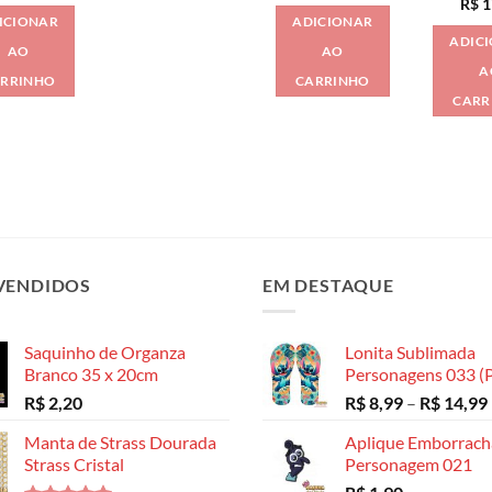
R$
1
ICIONAR
ADICIONAR
ADIC
AO
AO
A
RRINHO
CARRINHO
CARR
VENDIDOS
EM DESTAQUE
Saquinho de Organza
Lonita Sublimada
Branco 35 x 20cm
Personagens 033 (P
R$
2,20
R$
8,99
–
R$
14,99
Manta de Strass Dourada
Aplique Emborrac
Strass Cristal
Personagem 021