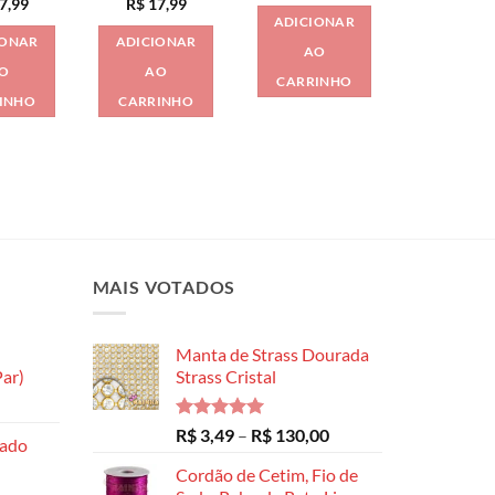
7,99
R$
17,99
ADICIONAR
IONAR
ADICIONAR
AO
O
AO
CARRINHO
INHO
CARRINHO
MAIS VOTADOS
Manta de Strass Dourada
ar)
Strass Cristal
Faixa
de
Avaliação
Faixa
R$
3,49
–
R$
130,00
hado
preço:
5.00
de 5
de
R$ 8,99
Cordão de Cetim, Fio de
preço: