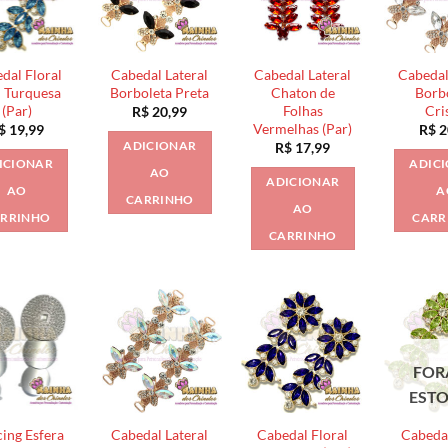
dal Floral
Cabedal Lateral
Cabedal Lateral
Cabedal
 Turquesa
Borboleta Preta
Chaton de
Borb
(Par)
Folhas
Cri
R$
20,99
Vermelhas (Par)
$
19,99
R$
2
ADICIONAR
R$
17,99
ICIONAR
ADIC
AO
ADICIONAR
AO
A
CARRINHO
AO
RRINHO
CARR
CARRINHO
FOR
EST
cing Esfera
Cabedal Lateral
Cabedal Floral
Cabedal