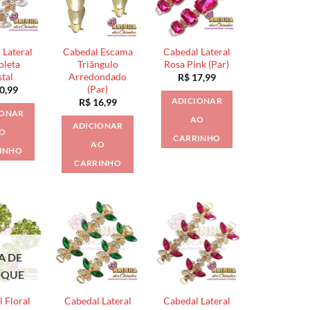
 Lateral
Cabedal Escama
Cabedal Lateral
oleta
Triângulo
Rosa Pink (Par)
stal
Arredondado
R$
17,99
(Par)
0,99
ADICIONAR
R$
16,99
IONAR
AO
ADICIONAR
O
CARRINHO
AO
INHO
CARRINHO
A DE
OQUE
 Floral
Cabedal Lateral
Cabedal Lateral