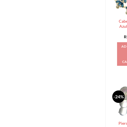
Cabe
Azul
R
AD
CA
-24%
Pier