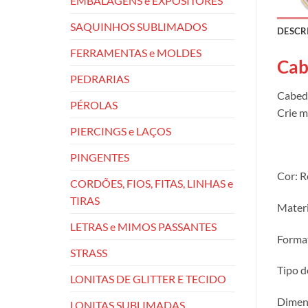
EMBALAGENS e EXPOSITORES
SAQUINHOS SUBLIMADOS
DESCR
FERRAMENTAS e MOLDES
Cab
PEDRARIAS
Cabeda
PÉROLAS
Crie m
PIERCINGS e LAÇOS
PINGENTES
Cor: R
CORDÕES, FIOS, FITAS, LINHAS e
TIRAS
Materi
LETRAS e MIMOS PASSANTES
Format
STRASS
Tipo d
LONITAS DE GLITTER E TECIDO
Dimens
LONITAS SUBLIMADAS