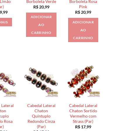
 Limão
Borboleta Verde
Borboleta Rosa
ar)
Pink
R$
20,99
9,99
R$
20,99
ADICIONAR
MAIS
ADICIONAR
AO
AO
CARRINHO
CARRINHO
 Lateral
Cabedal Lateral
Cabedal Lateral
ton
Chaton
Chaton Sortido
tuplo
Quíntuplo
Vermelho com
o Rosa
Redondo Cinza
Strass (Par)
ar)
(Par)
R$
17,99