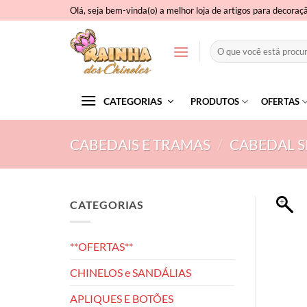
Skip
Olá, seja bem-vinda(o) a melhor loja de artigos para decoraç
to
content
Pesquisar
por:
CATEGORIAS
PRODUTOS
OFERTAS
CABEDAIS E TRAMAS
/
CABEDAL SI
CATEGORIAS
**OFERTAS**
CHINELOS e SANDÁLIAS
APLIQUES E BOTÕES