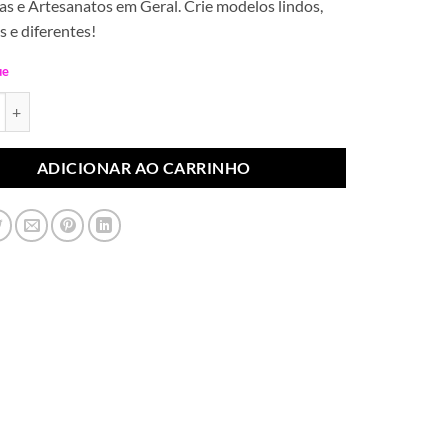
s e Artesanatos em Geral. Crie modelos lindos,
s e diferentes!
ue
ateral Coração entre Sóis Rosa Bebê (Par) quantidade
ADICIONAR AO CARRINHO