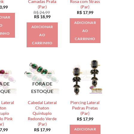
nk
Camadas Prata
Rosa com Strass
(Par)
(Par)
0,99
R$
24,99
R$
17,99
O
O
R$
18,99
IONAR
preço
preço
ADICIONAR
original
atual
O
ADICIONAR
era:
é:
AO
R$ 24,99.
R$ 18,99.
INHO
AO
CARRINHO
CARRINHO
A DE
FORA DE
OQUE
ESTOQUE
 Lateral
Cabedal Lateral
Piercing Lateral
ton
Chaton
Pedras Pretas
tuplo
Quíntuplo
(Par)
o Pink
Redondo Verde
R$
17,99
ar)
(Par)
ADICIONAR
7,99
R$
17,99