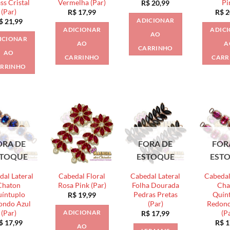
ss Cristal
Vermelha (Par)
Pi
R$
20,99
(Par)
R$
17,99
R$
2
ADICIONAR
$
21,99
ADICIONAR
ADIC
AO
ICIONAR
AO
A
CARRINHO
AO
CARRINHO
CARR
RRINHO
ORA DE
FORA DE
FOR
STOQUE
ESTOQUE
EST
dal Lateral
Cabedal Floral
Cabedal Lateral
Cabedal
Chaton
Rosa Pink (Par)
Folha Dourada
Cha
íntuplo
Pedras Pretas
Quín
R$
19,99
ondo Azul
(Par)
Redond
(Par)
(P
ADICIONAR
R$
17,99
$
17,99
R$
1
AO