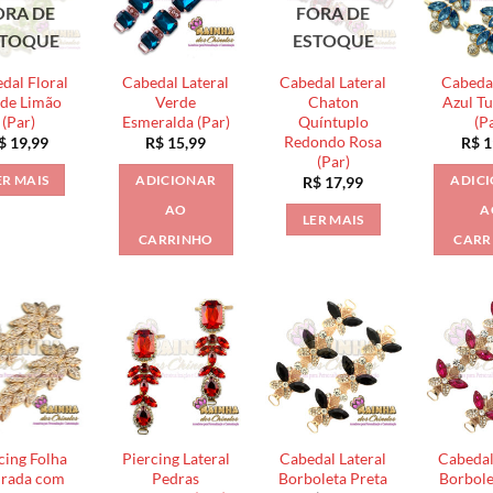
ORA DE
FORA DE
STOQUE
ESTOQUE
dal Floral
Cabedal Lateral
Cabedal Lateral
Cabedal
de Limão
Verde
Chaton
Azul T
(Par)
Esmeralda (Par)
Quíntuplo
(P
Redondo Rosa
$
19,99
R$
15,99
R$
1
(Par)
ER MAIS
ADICIONAR
ADIC
R$
17,99
AO
A
LER MAIS
CARRINHO
CARR
cing Folha
Piercing Lateral
Cabedal Lateral
Cabedal
rada com
Pedras
Borboleta Preta
Borbole