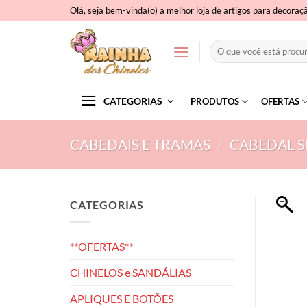
Skip
Olá, seja bem-vinda(o) a melhor loja de artigos para decoraç
to
content
Pesquisar
por:
CATEGORIAS
PRODUTOS
OFERTAS
CABEDAIS E TRAMAS
/
CABEDAL SI
CATEGORIAS
**OFERTAS**
CHINELOS e SANDÁLIAS
APLIQUES E BOTÕES