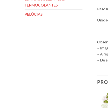
TERMOCOLANTES
Peso l
PELÚCIAS
Unidad
Obser
– Imag
– A re
– De a
PRO