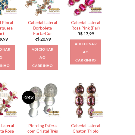
 Floral
Cabedal Lateral
Cabedal Lateral
urquesa
Borboleta
Rosa Pink (Par)
ar)
Furta-Cor
R$
17,99
9,99
R$
20,99
ADICIONAR
IONAR
ADICIONAR
AO
O
AO
CARRINHO
INHO
CARRINHO
-24%
 Lateral
Piercing Esfera
Cabedal Lateral
ta Rosa
com Cristal Três
Chaton Triplo