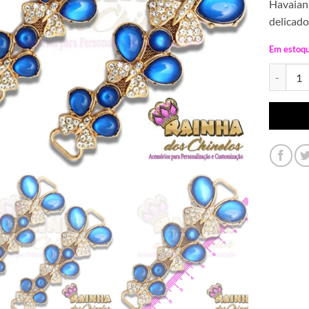
Havaiana
delicado
Em estoq
Cabedal L