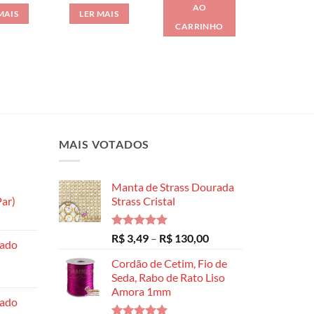
AO
MAIS
LER MAIS
CARRINHO
MAIS VOTADOS
Manta de Strass Dourada
ar)
Strass Cristal
Faixa
de
Avaliação
Faixa
R$
3,49
–
R$
130,00
hado
preço:
5.00
de 5
de
R$ 8,99
Cordão de Cetim, Fio de
preço:
através
Seda, Rabo de Rato Liso
R$ 3,49
Amora 1mm
R$ 14,99
através
hado
R$ 130,00