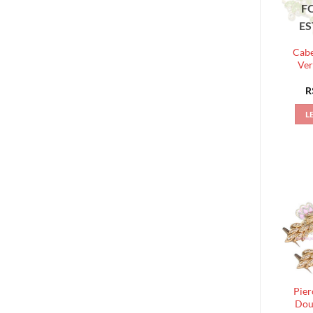
F
E
Cabe
Ver
R
L
Pier
Dou