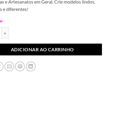
s e Artesanatos em Geral. Crie modelos lindos,
s e diferentes!
ue
ateral Borboleta em Gotas Azul Royal (Par) quantidade
ADICIONAR AO CARRINHO