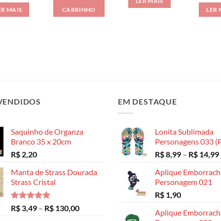
LER MAIS
ER MAIS
CARRINHO
LER 
VENDIDOS
EM DESTAQUE
Saquinho de Organza
Lonita Sublimada
Branco 35 x 20cm
Personagens 033 (P
R$
2,20
R$
8,99
–
R$
14,99
Manta de Strass Dourada
Aplique Emborrac
Strass Cristal
Personagem 021
R$
1,90
Avaliação
Faixa
R$
3,49
–
R$
130,00
Aplique Emborrac
5.00
de 5
de