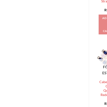
Stra
R
AD
CA
F
E
Cabe
Qu
Red
R