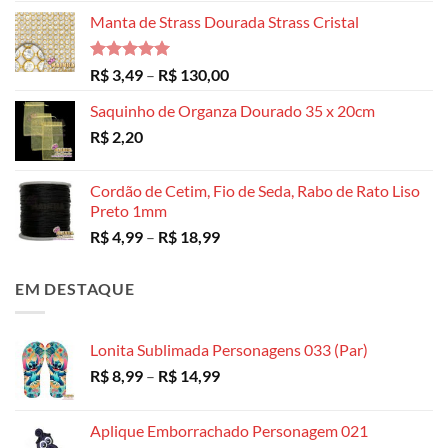
Manta de Strass Dourada Strass Cristal
Avaliação
Faixa
R$
3,49
–
R$
130,00
5.00
de 5
de
Saquinho de Organza Dourado 35 x 20cm
preço:
R$
2,20
R$ 3,49
através
R$ 130,00
Cordão de Cetim, Fio de Seda, Rabo de Rato Liso
Preto 1mm
Faixa
R$
4,99
–
R$
18,99
de
preço:
EM DESTAQUE
R$ 4,99
através
R$ 18,99
Lonita Sublimada Personagens 033 (Par)
Faixa
R$
8,99
–
R$
14,99
de
preço:
Aplique Emborrachado Personagem 021
R$ 8,99