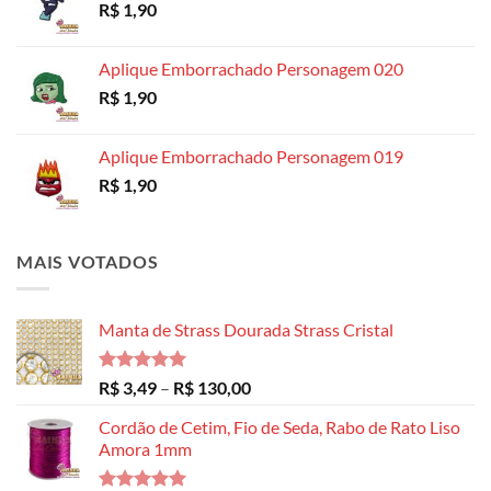
R$
1,90
através
R$ 14,99
Aplique Emborrachado Personagem 020
R$
1,90
Aplique Emborrachado Personagem 019
R$
1,90
MAIS VOTADOS
Manta de Strass Dourada Strass Cristal
Avaliação
Faixa
R$
3,49
–
R$
130,00
5.00
de 5
de
Cordão de Cetim, Fio de Seda, Rabo de Rato Liso
preço:
Amora 1mm
R$ 3,49
através