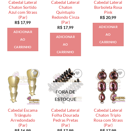
Cabedal Lateral
Cabedal Lateral
Cabedal Lateral
Chaton Sortido
Chaton
Borboleta Rosa
Azul com Strass
Quíntuplo
Pink
(Par)
Redondo Cinza
R$
20,99
(Par)
R$
17,99
ADICIONAR
R$
17,99
ADICIONAR
AO
ADICIONAR
AO
CARRINHO
AO
CARRINHO
CARRINHO
FORA DE
ESTOQUE
Cabedal Escama
Cabedal Lateral
Cabedal Lateral
Triângulo
Folha Dourada
Chaton Triplo
Arredondado
Pedras Pretas
Rosa com Strass
(Par)
(Par)
(Par)
R$
16,99
R$
17,99
R$
17,99