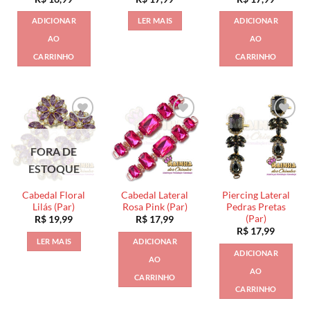
ADICIONAR
LER MAIS
ADICIONAR
AO
AO
CARRINHO
CARRINHO
FORA DE
ESTOQUE
Cabedal Floral
Cabedal Lateral
Piercing Lateral
Lilás (Par)
Rosa Pink (Par)
Pedras Pretas
(Par)
R$
19,99
R$
17,99
R$
17,99
LER MAIS
ADICIONAR
ADICIONAR
AO
AO
CARRINHO
CARRINHO