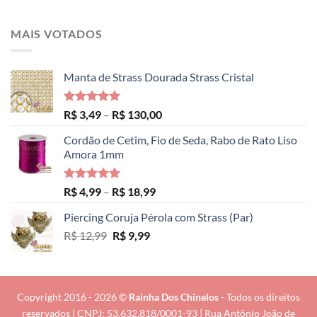
MAIS VOTADOS
Manta de Strass Dourada Strass Cristal
Avaliação
Faixa
R$
3,49
–
R$
130,00
5.00
de 5
de
Cordão de Cetim, Fio de Seda, Rabo de Rato Liso
preço:
Amora 1mm
R$ 3,49
através
R$ 130,00
Avaliação
Faixa
R$
4,99
–
R$
18,99
5.00
de 5
de
Piercing Coruja Pérola com Strass (Par)
preço:
O
O
R$
12,99
R$
9,99
R$ 4,99
preço
preço
através
original
atual
R$ 18,99
era:
é:
R$ 12,99.
R$ 9,99.
Copyright 2016 - 2026 ©
Rainha Dos Chinelos
- Todos os direitos
reservados | CNPJ: 53.632.818/0001-93 | Rua Antônio João de