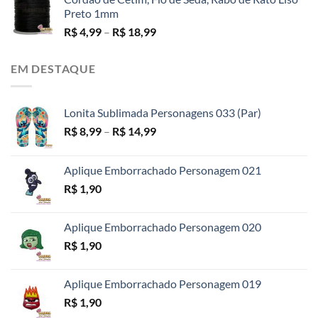
Preto 1mm
Faixa
R$
4,99
–
R$
18,99
de
preço:
EM DESTAQUE
R$ 4,99
através
R$ 18,99
Lonita Sublimada Personagens 033 (Par)
Faixa
R$
8,99
–
R$
14,99
de
preço:
Aplique Emborrachado Personagem 021
R$ 8,99
R$
1,90
através
R$ 14,99
Aplique Emborrachado Personagem 020
R$
1,90
Aplique Emborrachado Personagem 019
R$
1,90