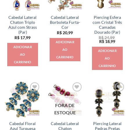
Cabedal Lateral
Cabedal Lateral
Piercing Esfera
Chaton Triplo
Borboleta Furta-
com Cristal Três
Azul com Strass
Cor
Camadas
(Par)
Dourado (Par)
R$
20,99
R$
17,99
R$
24,99
O
O
R$
18,99
ADICIONAR
preço
preço
ADICIONAR
original
atual
AO
ADICIONAR
era:
é:
AO
R$ 24,99.
R$ 18,9
CARRINHO
AO
CARRINHO
CARRINHO
FORA DE
ESTOQUE
Cabedal Floral
Cabedal Lateral
Piercing Lateral
Azul Turquesa
Chaton
Pedras Pretas