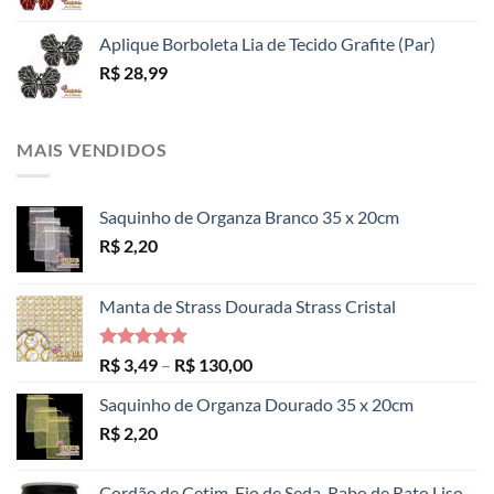
Aplique Borboleta Lia de Tecido Grafite (Par)
R$
28,99
MAIS VENDIDOS
Saquinho de Organza Branco 35 x 20cm
R$
2,20
Manta de Strass Dourada Strass Cristal
Avaliação
Faixa
R$
3,49
–
R$
130,00
5.00
de 5
de
Saquinho de Organza Dourado 35 x 20cm
preço:
R$
2,20
R$ 3,49
através
R$ 130,00
Cordão de Cetim, Fio de Seda, Rabo de Rato Liso