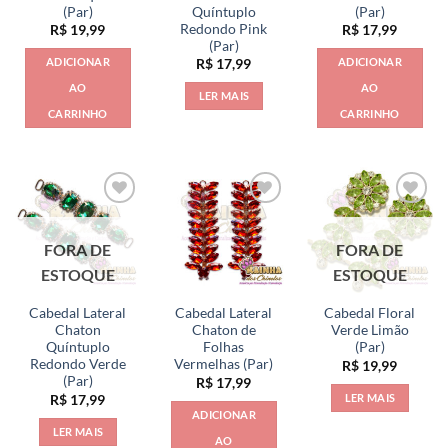
(Par)
Quíntuplo
(Par)
Redondo Pink
R$
19,99
R$
17,99
(Par)
ADICIONAR
ADICIONAR
R$
17,99
AO
AO
LER MAIS
CARRINHO
CARRINHO
FORA DE
FORA DE
ESTOQUE
ESTOQUE
Cabedal Lateral
Cabedal Lateral
Cabedal Floral
Chaton
Chaton de
Verde Limão
Quíntuplo
Folhas
(Par)
Redondo Verde
Vermelhas (Par)
R$
19,99
(Par)
R$
17,99
LER MAIS
R$
17,99
ADICIONAR
LER MAIS
AO