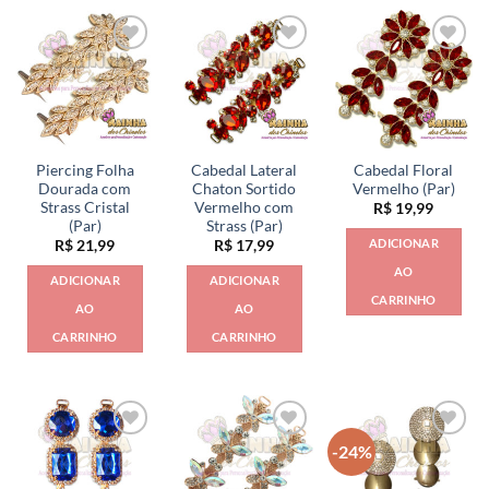
Piercing Folha
Cabedal Lateral
Cabedal Floral
Dourada com
Chaton Sortido
Vermelho (Par)
Strass Cristal
Vermelho com
R$
19,99
(Par)
Strass (Par)
ADICIONAR
R$
21,99
R$
17,99
AO
ADICIONAR
ADICIONAR
CARRINHO
AO
AO
CARRINHO
CARRINHO
-24%