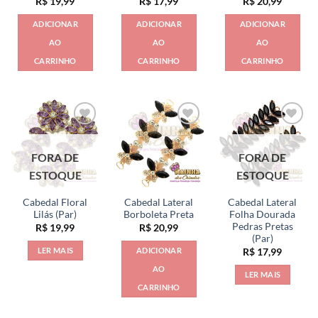
R$
19,99
R$
17,99
R$
20,99
ADICIONAR
ADICIONAR
ADICIONAR
AO
AO
AO
CARRINHO
CARRINHO
CARRINHO
FORA DE
FORA DE
ESTOQUE
ESTOQUE
Cabedal Floral
Cabedal Lateral
Cabedal Lateral
Lilás (Par)
Borboleta Preta
Folha Dourada
Pedras Pretas
R$
19,99
R$
20,99
(Par)
LER MAIS
ADICIONAR
R$
17,99
AO
LER MAIS
CARRINHO