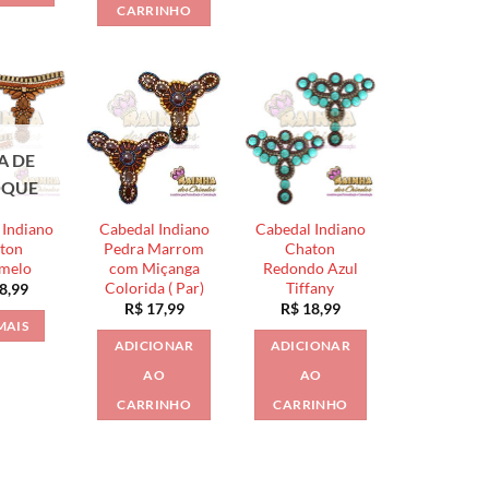
CARRINHO
A DE
OQUE
 Indiano
Cabedal Indiano
Cabedal Indiano
ton
Pedra Marrom
Chaton
melo
com Miçanga
Redondo Azul
Colorida ( Par)
Tiffany
8,99
R$
17,99
R$
18,99
MAIS
ADICIONAR
ADICIONAR
AO
AO
CARRINHO
CARRINHO