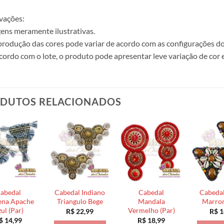
vações:
ens meramente ilustrativas.
produção das cores pode variar de acordo com as configurações do
cordo com o lote, o produto pode apresentar leve variação de cor 
DUTOS RELACIONADOS
abedal
Cabedal Indiano
Cabedal
Cabedal
ena Apache
Triangulo Bege
Mandala
Marrom
ul (Par)
Vermelho (Par)
R$
22,99
R$
1
$
14,99
R$
18,99