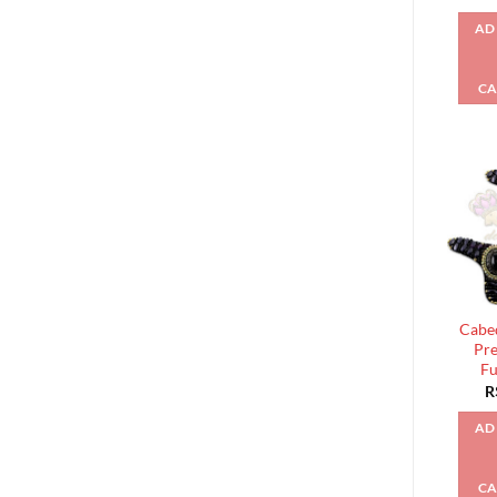
AD
CA
Cabed
Pre
Fu
R
AD
CA