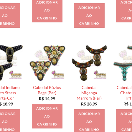
ADICIONAR
ADIC
ICIONAR
ADICIONAR
AO
A
AO
AO
CARRINHO
CARR
RRINHO
CARRINHO
al Indiano
Cabedal Búzios
Cabedal
Cabedal
to Strass
Bege (Par)
Miçanga
Chato
rta-Cor
Marrom (Par)
Tif
R$
14,99
$
18,99
R$
28,99
R$
1
ADICIONAR
ICIONAR
ADICIONAR
ADIC
AO
AO
AO
A
CARRINHO
RRINHO
CARRINHO
CARR