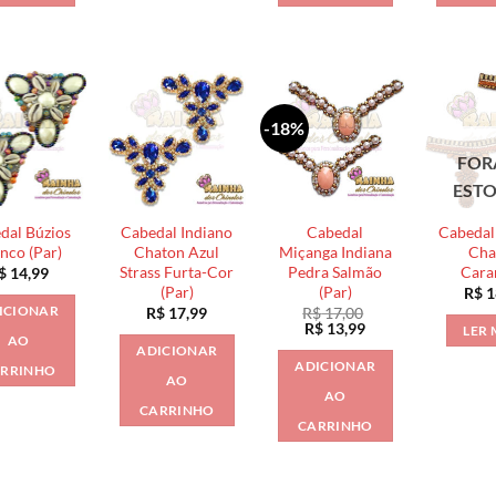
-18%
FOR
EST
dal Búzios
Cabedal Indiano
Cabedal
Cabedal
nco (Par)
Chaton Azul
Miçanga Indiana
Cha
Strass Furta-Cor
Pedra Salmão
Cara
$
14,99
(Par)
(Par)
R$
1
ICIONAR
R$
17,99
R$
17,00
O
O
R$
13,99
LER 
AO
preço
preço
ADICIONAR
original
atual
ADICIONAR
RRINHO
era:
é:
AO
R$ 17,00.
R$ 13,99.
AO
CARRINHO
CARRINHO