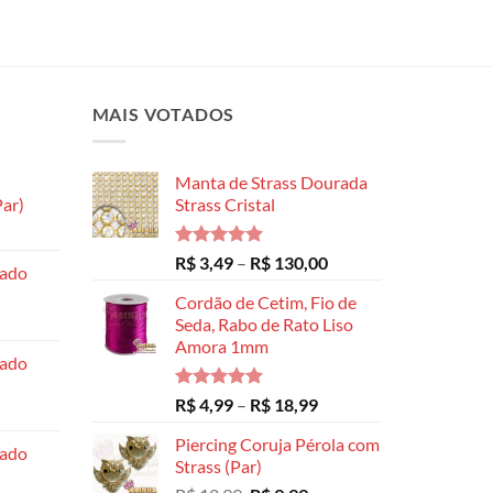
MAIS VOTADOS
Manta de Strass Dourada
ar)
Strass Cristal
Faixa
de
Avaliação
Faixa
R$
3,49
–
R$
130,00
hado
preço:
5.00
de 5
de
R$ 8,99
Cordão de Cetim, Fio de
preço:
através
Seda, Rabo de Rato Liso
R$ 3,49
Amora 1mm
R$ 14,99
através
hado
R$ 130,00
Avaliação
Faixa
R$
4,99
–
R$
18,99
5.00
de 5
de
Piercing Coruja Pérola com
preço:
hado
Strass (Par)
R$ 4,99