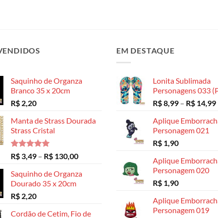
VENDIDOS
EM DESTAQUE
Saquinho de Organza
Lonita Sublimada
Branco 35 x 20cm
Personagens 033 (P
R$
2,20
R$
8,99
–
R$
14,99
Manta de Strass Dourada
Aplique Emborrac
Strass Cristal
Personagem 021
R$
1,90
Avaliação
Faixa
R$
3,49
–
R$
130,00
Aplique Emborrac
5.00
de 5
de
Personagem 020
Saquinho de Organza
preço:
R$
1,90
Dourado 35 x 20cm
R$ 3,49
R$
2,20
através
Aplique Emborrac
R$ 130,00
Personagem 019
Cordão de Cetim, Fio de