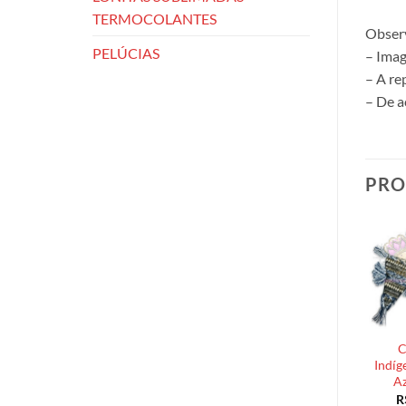
TERMOCOLANTES
Obser
PELÚCIAS
– Imag
– A re
– De a
PRO
C
Indíg
Az
R