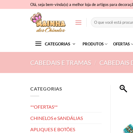
Skip
Olá, seja bem-vinda(o) a melhor loja de artigos para decoraç
to
content
Pesquisar
por:
CATEGORIAS
PRODUTOS
OFERTAS
CABEDAIS E TRAMAS
/
CABEDAIS 
CATEGORIAS
**OFERTAS**
CHINELOS e SANDÁLIAS
APLIQUES E BOTÕES