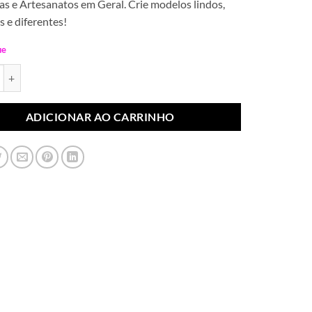
s e Artesanatos em Geral. Crie modelos lindos,
s e diferentes!
ue
ndiano Colar Azul Turquesa (Par) quantidade
ADICIONAR AO CARRINHO