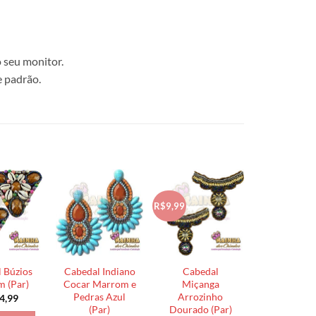
 seu monitor.
e padrão.
R$9,99
 Búzios
Cabedal Indiano
Cabedal
 (Par)
Cocar Marrom e
Miçanga
Pedras Azul
Arrozinho
4,99
(Par)
Dourado (Par)