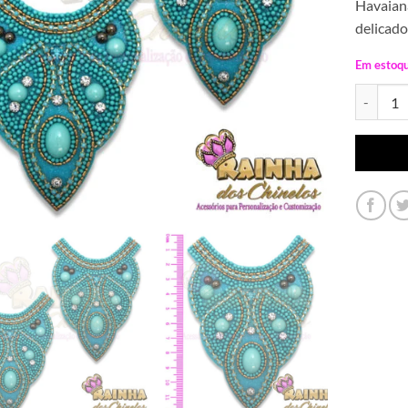
Havaiana
delicado
Em estoq
Cabedal I