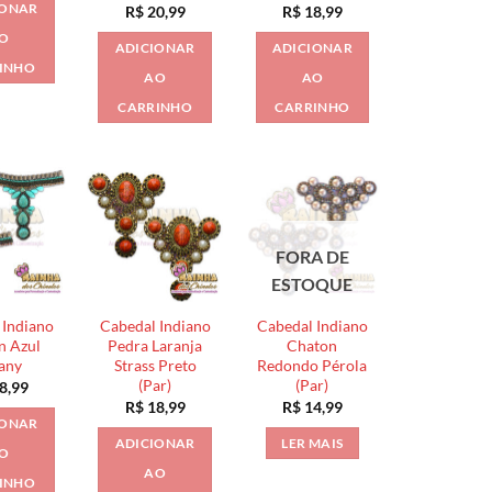
IONAR
R$
20,99
R$
18,99
O
ADICIONAR
ADICIONAR
INHO
AO
AO
CARRINHO
CARRINHO
FORA DE
ESTOQUE
 Indiano
Cabedal Indiano
Cabedal Indiano
n Azul
Pedra Laranja
Chaton
fany
Strass Preto
Redondo Pérola
(Par)
(Par)
8,99
R$
18,99
R$
14,99
IONAR
ADICIONAR
LER MAIS
O
AO
INHO