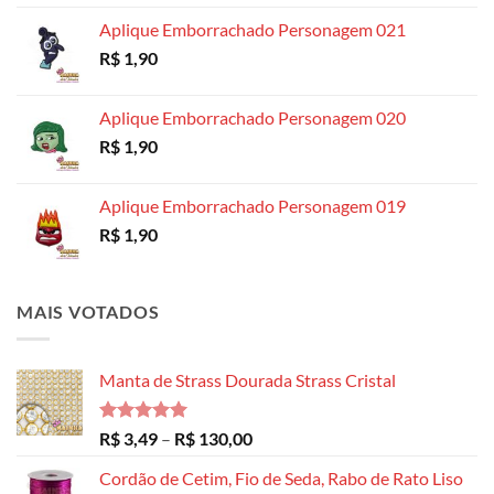
preço:
Aplique Emborrachado Personagem 021
R$ 8,99
R$
1,90
através
R$ 14,99
Aplique Emborrachado Personagem 020
R$
1,90
Aplique Emborrachado Personagem 019
R$
1,90
MAIS VOTADOS
Manta de Strass Dourada Strass Cristal
Avaliação
Faixa
R$
3,49
–
R$
130,00
5.00
de 5
de
Cordão de Cetim, Fio de Seda, Rabo de Rato Liso
preço: