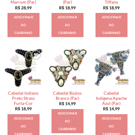
Marrom (Par)
(Par)
Tiffany
R$
28,99
R$
18,99
R$
18,99
ADICIONAR
ADICIONAR
ADICIONAR
AO
AO
AO
CARRINHO
CARRINHO
CARRINHO
Cabedal Indiano
Cabedal Búzios
Cabedal
Preto Strass
Branco (Par)
Indígena Apache
Furta-Cor
Azul (Par)
R$
14,99
R$
18,99
R$
14,99
ADICIONAR
ADICIONAR
ADICIONAR
AO
AO
AO
CARRINHO
CARRINHO
CARRINHO