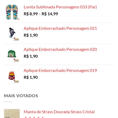
R$ 18,99
Lonita Sublimada Personagens 033 (Par)
Faixa
R$
8,99
–
R$
14,99
de
preço:
Aplique Emborrachado Personagem 021
R$ 8,99
R$
1,90
através
R$ 14,99
Aplique Emborrachado Personagem 020
R$
1,90
Aplique Emborrachado Personagem 019
R$
1,90
MAIS VOTADOS
Manta de Strass Dourada Strass Cristal