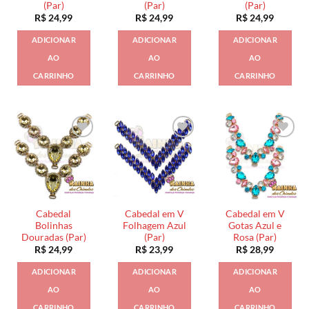
(Par)
(Par)
(Par)
R$
24,99
R$
24,99
R$
24,99
ADICIONAR
ADICIONAR
ADICIONAR
AO
AO
AO
CARRINHO
CARRINHO
CARRINHO
Cabedal
Cabedal em V
Cabedal em V
Bolinhas
Folhagem Azul
Gotas Azul e
Douradas (Par)
(Par)
Rosa (Par)
R$
24,99
R$
23,99
R$
28,99
ADICIONAR
ADICIONAR
ADICIONAR
AO
AO
AO
CARRINHO
CARRINHO
CARRINHO