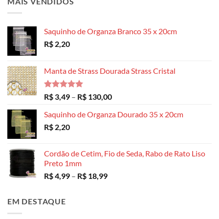
MAIS VENDIDOS
Saquinho de Organza Branco 35 x 20cm
R$
2,20
Manta de Strass Dourada Strass Cristal
Avaliação
Faixa
R$
3,49
–
R$
130,00
5.00
de 5
de
Saquinho de Organza Dourado 35 x 20cm
preço:
R$
2,20
R$ 3,49
através
R$ 130,00
Cordão de Cetim, Fio de Seda, Rabo de Rato Liso
Preto 1mm
Faixa
R$
4,99
–
R$
18,99
de
preço:
EM DESTAQUE
R$ 4,99
através