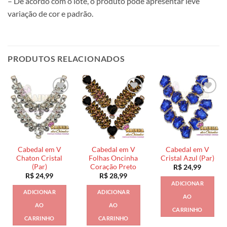
– De acordo com o lote, o produto pode apresentar leve
variação de cor e padrão.
PRODUTOS RELACIONADOS
Cabedal em V
Cabedal em V
Cabedal em V
Chaton Cristal
Folhas Oncinha
Cristal Azul (Par)
(Par)
Coração Preto
R$
24,99
R$
24,99
R$
28,99
ADICIONAR
ADICIONAR
ADICIONAR
AO
AO
AO
CARRINHO
CARRINHO
CARRINHO