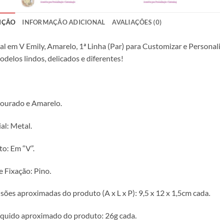
IÇÃO
INFORMAÇÃO ADICIONAL
AVALIAÇÕES (0)
l em V Emily, Amarelo, 1ª Linha (Par) para Customizar e Personali
odelos lindos, delicados e diferentes!
ourado e Amarelo.
al: Metal.
o: Em “V”.
e Fixação: Pino.
ões aproximadas do produto (A x L x P): 9,5 x 12 x 1,5cm cada.
íquido aproximado do produto: 26g cada.