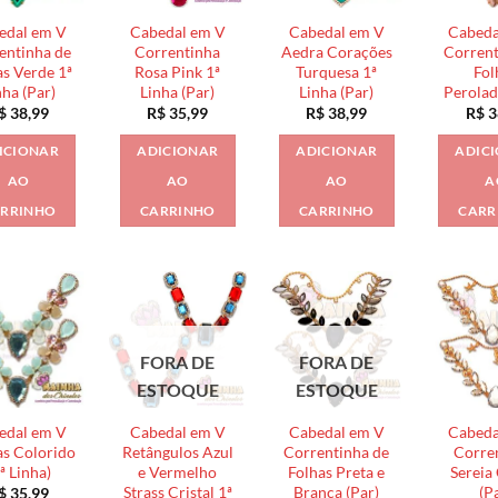
edal em V
Cabedal em V
Cabedal em V
Cabeda
entinha de
Correntinha
Aedra Corações
Corrent
as Verde 1ª
Rosa Pink 1ª
Turquesa 1ª
Fol
nha (Par)
Linha (Par)
Linha (Par)
Perolad
$
38,99
R$
35,99
R$
38,99
R$
3
ICIONAR
ADICIONAR
ADICIONAR
ADIC
AO
AO
AO
A
RRINHO
CARRINHO
CARRINHO
CARR
FORA DE
FORA DE
ESTOQUE
ESTOQUE
edal em V
Cabedal em V
Cabedal em V
Cabeda
s Colorido
Retângulos Azul
Correntinha de
Corre
ª Linha)
e Vermelho
Folhas Preta e
Sereia 
Strass Cristal 1ª
Branca (Par)
(P
$
35,99