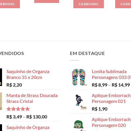
RRINHO
CARRINHO
CARR
VENDIDOS
EM DESTAQUE
Saquinho de Organza
Lonita Sublimada
Branco 35 x 20cm
Personagens 033 (P
R$
2,20
R$
8,99
–
R$
14,99
Manta de Strass Dourada
Aplique Emborrac
Strass Cristal
Personagem 021
R$
1,90
Avaliação
Faixa
R$
3,49
–
R$
130,00
Aplique Emborrac
5.00
de 5
de
Personagem 020
Saquinho de Organza
preço: