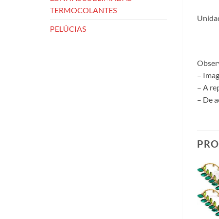
TERMOCOLANTES
Unidad
PELÚCIAS
Obser
– Imag
– A re
– De a
PRO