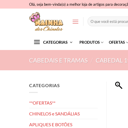
Skip
Olá, seja bem-vinda(o) a melhor loja de artigos para decoraç
to
content
Pesquisar
por:
CATEGORIAS
PRODUTOS
OFERTAS
CABEDAIS E TRAMAS
/
CABEDAL 1
CATEGORIAS
**OFERTAS**
CHINELOS e SANDÁLIAS
APLIQUES E BOTÕES