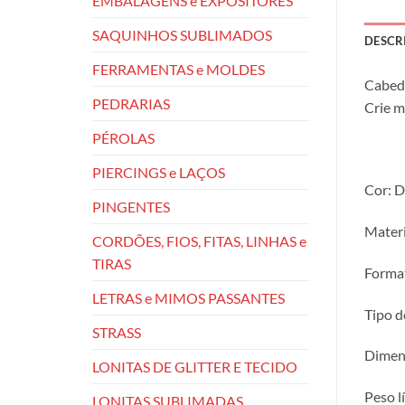
EMBALAGENS e EXPOSITORES
SAQUINHOS SUBLIMADOS
DESCR
FERRAMENTAS e MOLDES
Cabeda
PEDRARIAS
Crie m
PÉROLAS
PIERCINGS e LAÇOS
Cor: D
PINGENTES
Materi
CORDÕES, FIOS, FITAS, LINHAS e
TIRAS
Format
LETRAS e MIMOS PASSANTES
Tipo d
STRASS
Dimens
LONITAS DE GLITTER E TECIDO
Peso l
LONITAS SUBLIMADAS