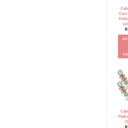
Cab
Corr
Folh
Li
R
AD
CA
Cab
Pedra
(1
R