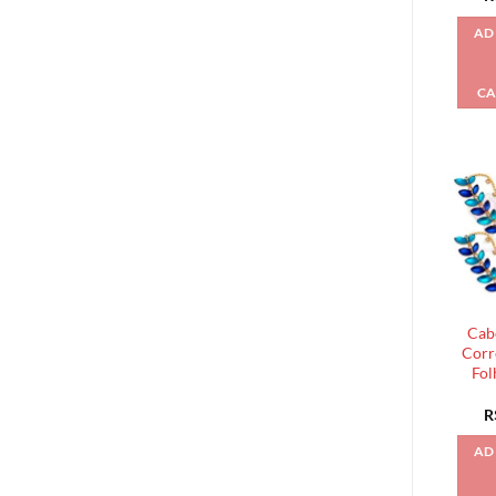
AD
CA
Cab
Corr
Fol
R
AD