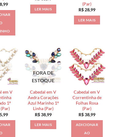
(Par)
8,99
LER MAIS
R$
28,99
IONAR
LER MAIS
O
INHO
FORA DE
ESTOQUE
l em V
Cabedal em V
Cabedal em V
ntinha
Aedra Corações
Correntinha de
ado 1ª
Azul Marinho 1ª
Folhas Rosa
 (Par)
Linha (Par)
(Par)
5,99
R$
38,99
R$
38,99
IONAR
LER MAIS
ADICIONAR
O
AO