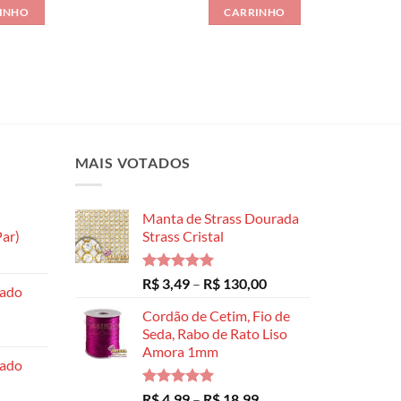
INHO
CARRINHO
MAIS VOTADOS
Manta de Strass Dourada
ar)
Strass Cristal
Faixa
de
Avaliação
Faixa
R$
3,49
–
R$
130,00
hado
preço:
5.00
de 5
de
R$ 8,99
Cordão de Cetim, Fio de
preço:
através
Seda, Rabo de Rato Liso
R$ 3,49
Amora 1mm
R$ 14,99
através
hado
R$ 130,00
Avaliação
Faixa
R$
4,99
–
R$
18,99