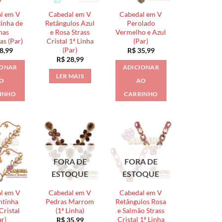
l em V
Cabedal em V
Cabedal em V
inha de
Retângulos Azul
Perolado
has
e Rosa Strass
Vermelho e Azul
as (Par)
Cristal 1ª Linha
(Par)
(Par)
8,99
R$
35,99
R$
28,99
IONAR
ADICIONAR
LER MAIS
O
AO
INHO
CARRINHO
FORA DE
FORA DE
ESTOQUE
ESTOQUE
l em V
Cabedal em V
Cabedal em V
ntinha
Pedras Marrom
Retângulos Rosa
Cristal
(1ª Linha)
e Salmão Strass
ar)
Cristal 1ª Linha
R$
35,99