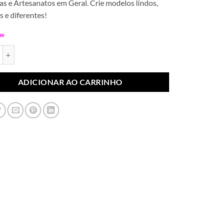
s e Artesanatos em Geral. Crie modelos lindos,
s e diferentes!
ue
m V Emily, Amarelo, 1ª Linha (Par) quantidade
ADICIONAR AO CARRINHO