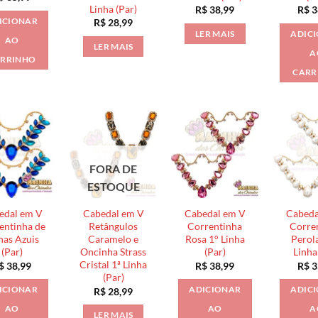
Linha (Par)
R$
38,99
R$
3
ICIONAR
R$
28,99
LER MAIS
ADIC
AO
LER MAIS
A
RRINHO
CARR
FORA DE
ESTOQUE
edal em V
Cabedal em V
Cabedal em V
Cabeda
entinha de
Retângulos
Correntinha
Corre
has Azuis
Caramelo e
Rosa 1° Linha
Perol
(Par)
Oncinha Strass
(Par)
Linha
Cristal 1ª Linha
$
38,99
R$
38,99
R$
3
(Par)
ICIONAR
ADICIONAR
ADIC
R$
28,99
AO
AO
A
LER MAIS