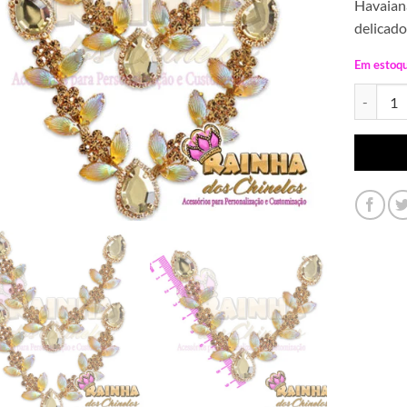
Havaiana
delicado
Em estoq
Cabedal e