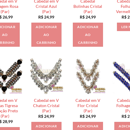
edal em V
Cabedal em V
Cabedal
Cabeda
agem Rosa
Cristal Azul
Bolinhas Cristal
Folh
(Par)
(Par)
(Par)
Vermelh
$
26,99
R$
24,99
R$
24,99
R$
2
ICIONAR
ADICIONAR
ADICIONAR
LER 
AO
AO
AO
RRINHO
CARRINHO
CARRINHO
edal em V
Cabedal em V
Cabedal em V
Cabeda
as Tigresa
Chaton Cristal
Flor Cristal
Folhag
ção Preto
(Par)
(Par)
(P
(Par)
R$
24,99
R$
24,99
R$
2
$
28,99
ADICIONAR
ADICIONAR
ADIC