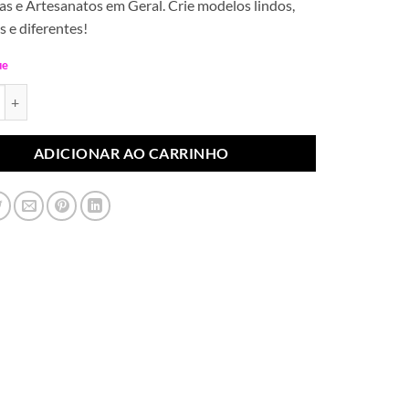
s e Artesanatos em Geral. Crie modelos lindos,
s e diferentes!
ue
em V Correntinha Mariluz Pedras Vermelha (Par) quantidade
ADICIONAR AO CARRINHO