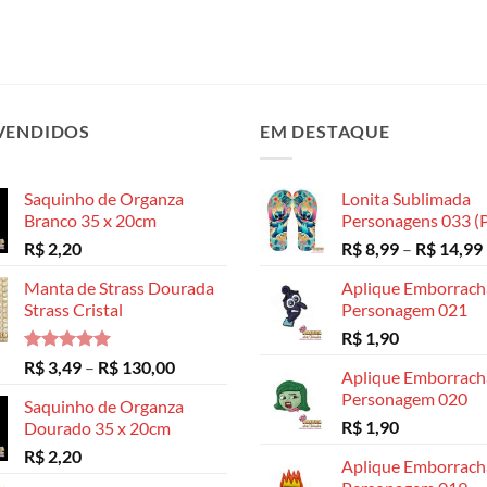
VENDIDOS
EM DESTAQUE
Saquinho de Organza
Lonita Sublimada
Branco 35 x 20cm
Personagens 033 (P
R$
2,20
R$
8,99
–
R$
14,99
Manta de Strass Dourada
Aplique Emborrac
Strass Cristal
Personagem 021
R$
1,90
Avaliação
Faixa
R$
3,49
–
R$
130,00
Aplique Emborrac
5.00
de 5
de
Personagem 020
Saquinho de Organza
preço:
R$
1,90
Dourado 35 x 20cm
R$ 3,49
R$
2,20
através
Aplique Emborrac
R$ 130,00