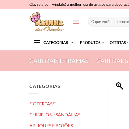
Skip
Olá, seja bem-vinda(o) a melhor loja de artigos para decoraç
to
content
Pesquisar
por:
CATEGORIAS
PRODUTOS
OFERTAS
CABEDAIS E TRAMAS
/
CABEDAL S
CATEGORIAS
**OFERTAS**
CHINELOS e SANDÁLIAS
APLIQUES E BOTÕES