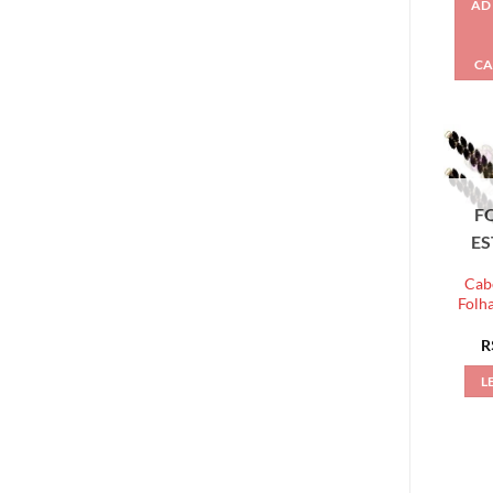
AD
CA
F
E
Cab
Folh
R
L