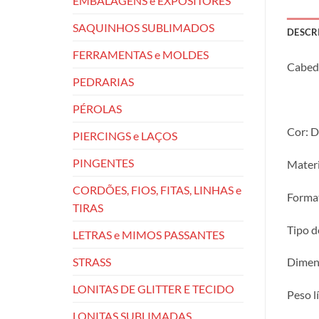
EMBALAGENS e EXPOSITORES
SAQUINHOS SUBLIMADOS
DESCR
FERRAMENTAS e MOLDES
Cabeda
PEDRARIAS
PÉROLAS
Cor: D
PIERCINGS e LAÇOS
PINGENTES
Materi
CORDÕES, FIOS, FITAS, LINHAS e
Format
TIRAS
Tipo d
LETRAS e MIMOS PASSANTES
STRASS
Dimens
LONITAS DE GLITTER E TECIDO
Peso l
LONITAS SUBLIMADAS