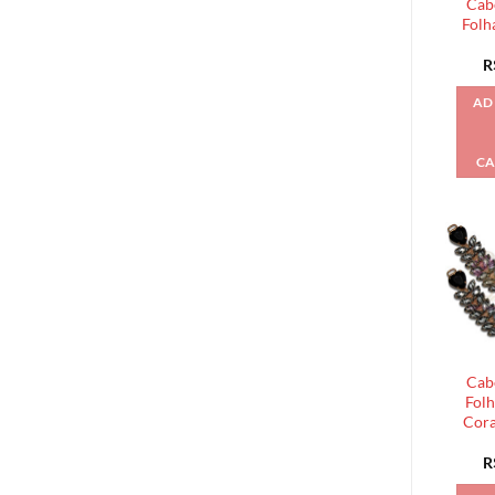
Cab
Folh
R
AD
CA
Cab
Folh
Cora
R