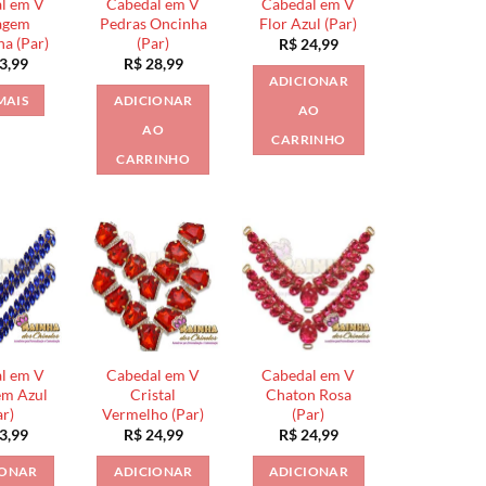
l em V
Cabedal em V
Cabedal em V
agem
Pedras Oncinha
Flor Azul (Par)
a (Par)
(Par)
R$
24,99
3,99
R$
28,99
ADICIONAR
MAIS
ADICIONAR
AO
AO
CARRINHO
CARRINHO
l em V
Cabedal em V
Cabedal em V
em Azul
Cristal
Chaton Rosa
ar)
Vermelho (Par)
(Par)
3,99
R$
24,99
R$
24,99
IONAR
ADICIONAR
ADICIONAR