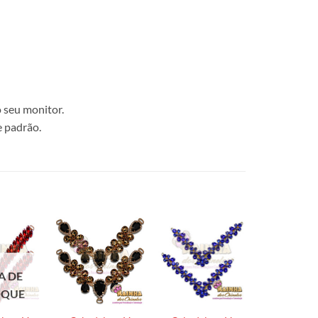
 seu monitor.
e padrão.
A DE
OQUE