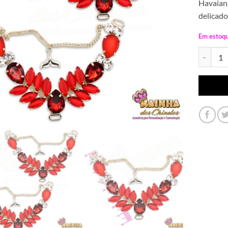
Havaiana
delicado
Em estoq
Cabedal 