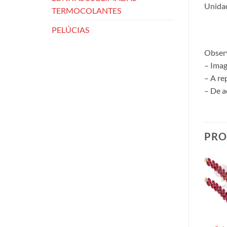
Unidad
TERMOCOLANTES
PELÚCIAS
Obser
– Imag
– A re
– De a
PRO