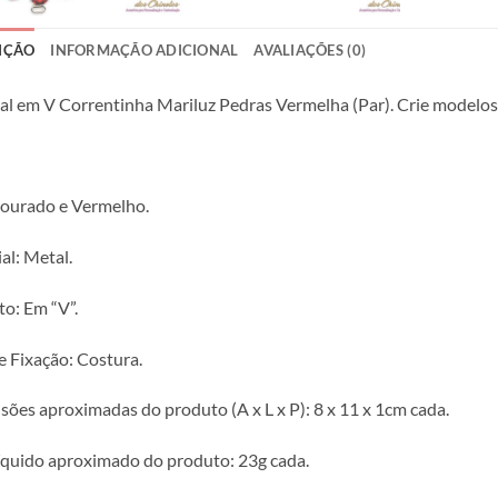
IÇÃO
INFORMAÇÃO ADICIONAL
AVALIAÇÕES (0)
l em V Correntinha Mariluz Pedras Vermelha (Par). Crie modelos
ourado e Vermelho.
al: Metal.
o: Em “V”.
e Fixação: Costura.
ões aproximadas do produto (A x L x P): 8 x 11 x 1cm cada.
íquido aproximado do produto: 23g cada.