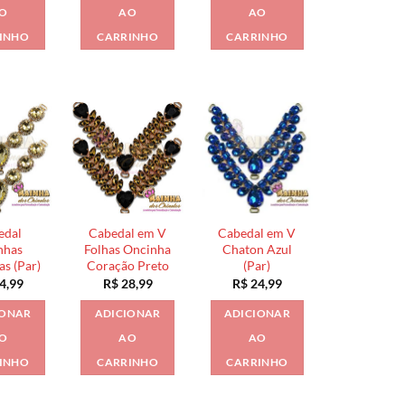
O
AO
AO
INHO
CARRINHO
CARRINHO
edal
Cabedal em V
Cabedal em V
nhas
Folhas Oncinha
Chaton Azul
s (Par)
Coração Preto
(Par)
4,99
R$
28,99
R$
24,99
IONAR
ADICIONAR
ADICIONAR
O
AO
AO
INHO
CARRINHO
CARRINHO