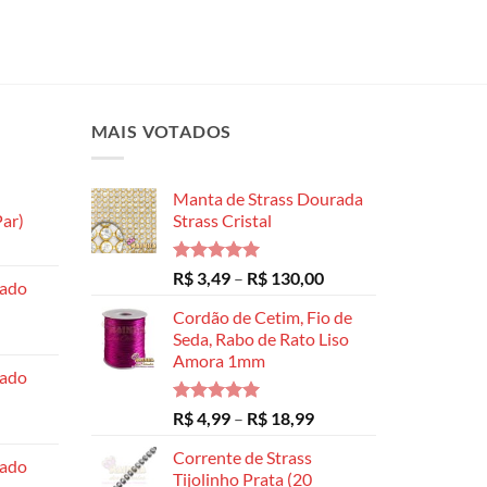
MAIS VOTADOS
Manta de Strass Dourada
ar)
Strass Cristal
Faixa
de
Avaliação
Faixa
R$
3,49
–
R$
130,00
hado
preço:
5.00
de 5
de
R$ 8,99
Cordão de Cetim, Fio de
preço:
através
Seda, Rabo de Rato Liso
R$ 3,49
Amora 1mm
R$ 14,99
através
hado
R$ 130,00
Avaliação
Faixa
R$
4,99
–
R$
18,99
5.00
de 5
de
Corrente de Strass
preço:
hado
Tijolinho Prata (20
R$ 4,99