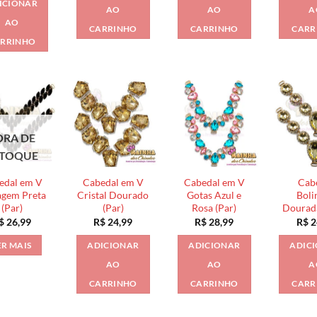
ICIONAR
AO
AO
A
AO
CARRINHO
CARRINHO
CARR
RRINHO
ORA DE
STOQUE
edal em V
Cabedal em V
Cabedal em V
Cab
agem Preta
Cristal Dourado
Gotas Azul e
Boli
(Par)
(Par)
Rosa (Par)
Dourada
$
26,99
R$
24,99
R$
28,99
R$
2
ER MAIS
ADICIONAR
ADICIONAR
ADIC
AO
AO
A
CARRINHO
CARRINHO
CARR