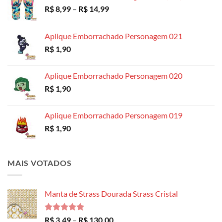
Faixa
R$
8,99
–
R$
14,99
de
preço:
Aplique Emborrachado Personagem 021
R$ 8,99
R$
1,90
através
R$ 14,99
Aplique Emborrachado Personagem 020
R$
1,90
Aplique Emborrachado Personagem 019
R$
1,90
MAIS VOTADOS
Manta de Strass Dourada Strass Cristal
Avaliação
Faixa
R$
3,49
–
R$
130,00