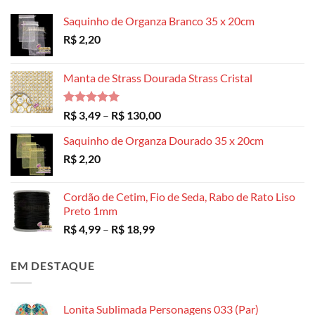
Saquinho de Organza Branco 35 x 20cm
R$
2,20
Manta de Strass Dourada Strass Cristal
Avaliação
Faixa
R$
3,49
–
R$
130,00
5.00
de 5
de
Saquinho de Organza Dourado 35 x 20cm
preço:
R$
2,20
R$ 3,49
através
R$ 130,00
Cordão de Cetim, Fio de Seda, Rabo de Rato Liso
Preto 1mm
Faixa
R$
4,99
–
R$
18,99
de
preço:
EM DESTAQUE
R$ 4,99
através
R$ 18,99
Lonita Sublimada Personagens 033 (Par)