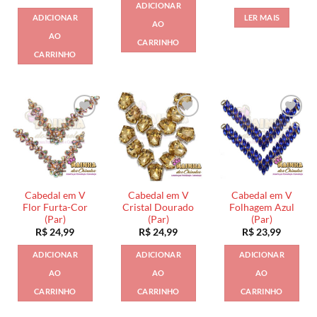
ADICIONAR
ADICIONAR
LER MAIS
AO
AO
CARRINHO
CARRINHO
Cabedal em V
Cabedal em V
Cabedal em V
Flor Furta-Cor
Cristal Dourado
Folhagem Azul
(Par)
(Par)
(Par)
R$
24,99
R$
24,99
R$
23,99
ADICIONAR
ADICIONAR
ADICIONAR
AO
AO
AO
CARRINHO
CARRINHO
CARRINHO