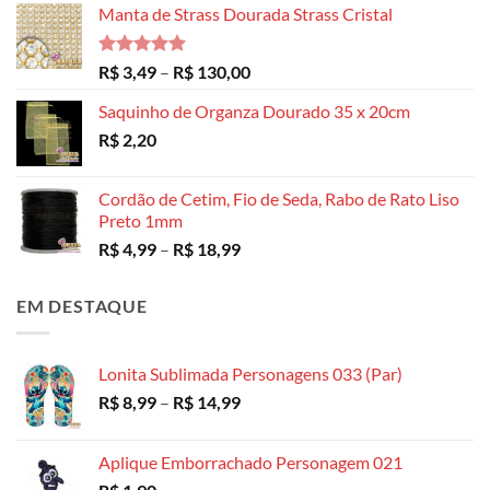
Manta de Strass Dourada Strass Cristal
Avaliação
Faixa
R$
3,49
–
R$
130,00
5.00
de 5
de
Saquinho de Organza Dourado 35 x 20cm
preço:
R$
2,20
R$ 3,49
através
R$ 130,00
Cordão de Cetim, Fio de Seda, Rabo de Rato Liso
Preto 1mm
Faixa
R$
4,99
–
R$
18,99
de
preço:
EM DESTAQUE
R$ 4,99
através
R$ 18,99
Lonita Sublimada Personagens 033 (Par)
Faixa
R$
8,99
–
R$
14,99
de
preço:
Aplique Emborrachado Personagem 021
R$ 8,99