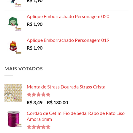
R$
1,90
através
R$ 14,99
Aplique Emborrachado Personagem 020
R$
1,90
Aplique Emborrachado Personagem 019
R$
1,90
MAIS VOTADOS
Manta de Strass Dourada Strass Cristal
Avaliação
Faixa
R$
3,49
–
R$
130,00
5.00
de 5
de
Cordão de Cetim, Fio de Seda, Rabo de Rato Liso
preço:
Amora 1mm
R$ 3,49
através