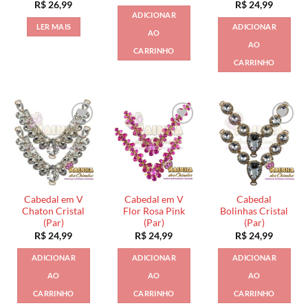
R$
26,99
R$
24,99
ADICIONAR
LER MAIS
ADICIONAR
AO
AO
CARRINHO
CARRINHO
Cabedal em V
Cabedal em V
Cabedal
Chaton Cristal
Flor Rosa Pink
Bolinhas Cristal
(Par)
(Par)
(Par)
R$
24,99
R$
24,99
R$
24,99
ADICIONAR
ADICIONAR
ADICIONAR
AO
AO
AO
CARRINHO
CARRINHO
CARRINHO