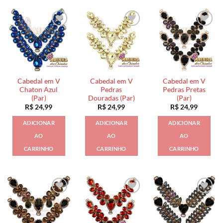
Cabedal em V
Cabedal em V
Cabedal em V
Chaton Azul
Pedras
Pedras Pretas
(Par)
Douradas (Par)
(Par)
R$
24,99
R$
24,99
R$
24,99
ADICIONAR
ADICIONAR
ADICIONAR
AO
AO
AO
CARRINHO
CARRINHO
CARRINHO