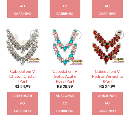
AO
AO
AO
CARRINHO
CARRINHO
CARRINHO
Cabedal em V
Cabedal em V
Cabedal em V
Chaton Cristal
Gotas Azul e
Pedras Vermelha
(Par)
Rosa (Par)
(Par)
R$
24,99
R$
28,99
R$
24,99
ADICIONAR
ADICIONAR
ADICIONAR
AO
AO
AO
CARRINHO
CARRINHO
CARRINHO