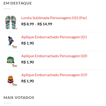
preço:
EM DESTAQUE
R$ 4,99
através
R$ 18,99
Lonita Sublimada Personagens 033 (Par)
Faixa
R$
8,99
–
R$
14,99
de
preço:
Aplique Emborrachado Personagem 021
R$ 8,99
R$
1,90
através
R$ 14,99
Aplique Emborrachado Personagem 020
R$
1,90
Aplique Emborrachado Personagem 019
R$
1,90
MAIS VOTADOS