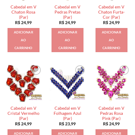
Cabedal em V
Cabedal em V
Cabedal em V
Chaton Rosa
Pedras Pretas
Chaton Furta-
(Par)
(Par)
Cor (Par)
R$
24,99
R$
24,99
R$
24,99
ADICIONAR
ADICIONAR
ADICIONAR
AO
AO
AO
CARRINHO
CARRINHO
CARRINHO
Cabedal em V
Cabedal em V
Cabedal em V
Cristal Vermelho
Folhagem Azul
Pedras Rosa
(Par)
(Par)
Pink (Par)
R$
24,99
R$
23,99
R$
24,99
ADICIONAR
ADICIONAR
ADICIONAR