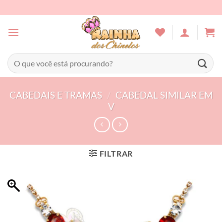
Skip
to
content
Pesquisar
por:
CABEDAIS E TRAMAS
/
CABEDAL SIMILAR EM
V
FILTRAR