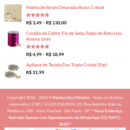
Manta de Strass Dourada Strass Cristal
Avaliação
Faixa
R$
3,49
–
R$
130,00
5.00
de 5
de
Cordão de Cetim, Fio de Seda, Rabo de Rato Liso
preço:
Amora 1mm
R$ 3,49
através
R$ 130,00
Avaliação
Faixa
R$
4,99
–
R$
18,99
5.00
de 5
de
Aplique de Tecido Flor Tripla Cristal (Par)
preço:
R$
31,99
R$ 4,99
através
R$ 18,99
Copyright 2016 - 2026 ©
Rainha Dos Chinelos
- Todos os direitos
reservados | CNPJ: 53.632.818/0001-93 | Rua Antônio João de
Medeiros, 700 - Itaim Paulista - São Paulo - SP. **
Novo Endereço,
Retirada Apenas com Agendamento via
WhatsApp (11) 93471-
2828
.**