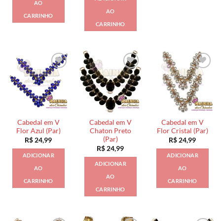
AO
AO
CARRINHO
CARRINHO
Cabedal em V
Cabedal em V
Cabedal em V
Flor Azul (Par)
Chaton Preto
Flor Cristal (Par)
(Par)
R$
24,99
R$
24,99
R$
24,99
ADICIONAR
ADICIONAR
ADICIONAR
AO
AO
AO
CARRINHO
CARRINHO
CARRINHO