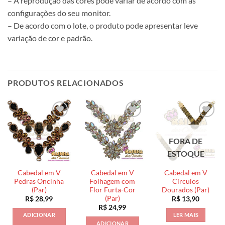
– A reprodução das cores pode variar de acordo com as
configurações do seu monitor.
– De acordo com o lote, o produto pode apresentar leve
variação de cor e padrão.
PRODUTOS RELACIONADOS
FORA DE
ESTOQUE
Cabedal em V
Cabedal em V
Cabedal em V
Pedras Oncinha
Folhagem com
Círculos
(Par)
Flor Furta-Cor
Dourados (Par)
(Par)
R$
28,99
R$
13,90
R$
24,99
ADICIONAR
LER MAIS
ADICIONAR