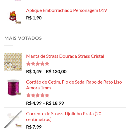
Aplique Emborrachado Personagem 019
R$
1,90
MAIS VOTADOS
Manta de Strass Dourada Strass Cristal
Avaliação
Faixa
R$
3,49
–
R$
130,00
5.00
de 5
de
Cordão de Cetim, Fio de Seda, Rabo de Rato Liso
preço:
Amora 1mm
R$ 3,49
através
R$ 130,00
Avaliação
Faixa
R$
4,99
–
R$
18,99
5.00
de 5
de
Corrente de Strass Tijolinho Prata (20
preço:
centímetros)
R$ 4,99
R$
7,99
através