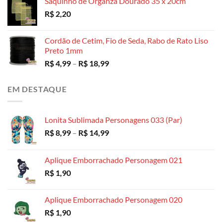
Saquinho de Organza Dourado 35 x 20cm
preço:
R$
2,20
R$ 3,49
através
R$ 130,00
Cordão de Cetim, Fio de Seda, Rabo de Rato Liso
Preto 1mm
Faixa
R$
4,99
–
R$
18,99
de
preço:
EM DESTAQUE
R$ 4,99
através
R$ 18,99
Lonita Sublimada Personagens 033 (Par)
Faixa
R$
8,99
–
R$
14,99
de
preço:
Aplique Emborrachado Personagem 021
R$ 8,99
R$
1,90
através
R$ 14,99
Aplique Emborrachado Personagem 020
R$
1,90