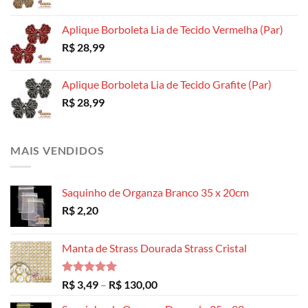
Aplique Borboleta Lia de Tecido Vermelha (Par)
R$
28,99
Aplique Borboleta Lia de Tecido Grafite (Par)
R$
28,99
MAIS VENDIDOS
Saquinho de Organza Branco 35 x 20cm
R$
2,20
Manta de Strass Dourada Strass Cristal
Avaliação
Faixa
R$
3,49
–
R$
130,00
5.00
de 5
de