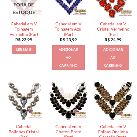
FORA DE
ESTOQUE
Cabedal em V
Cabedal em V
Cabedal em V
Folhagem
Folhagem Azul
Cristal Vermelho
Vermelha (Par)
(Par)
(Par)
R$
23,99
R$
23,99
R$
24,99
LER MAIS
ADICIONAR
ADICIONAR
AO
AO
CARRINHO
CARRINHO
Cabedal
Cabedal em V
Cabedal em V
Bolinhas Cristal
Chaton Preto
Folhas Oncinha
(Par)
(Par)
Coração Preto