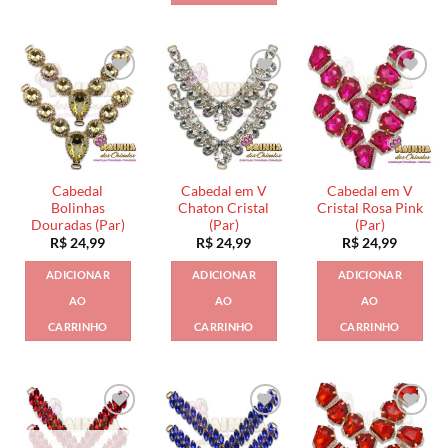
Cabedal
Cabedal em V
Cabedal em V
Bolinhas
Chaton Cristal
Cristal Rosa Pink
Douradas (Par)
(Par)
(Par)
R$
24,99
R$
24,99
R$
24,99
ADICIONAR
ADICIONAR
ADICIONAR
AO
AO
AO
CARRINHO
CARRINHO
CARRINHO