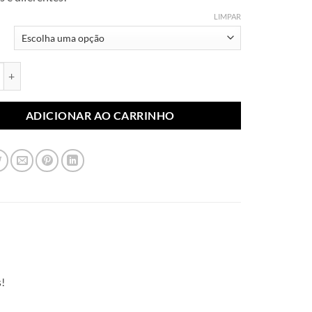
através
R$ 18,99
LIMPAR
 Sublimados Minnie 003 quantidade
ADICIONAR AO CARRINHO
!