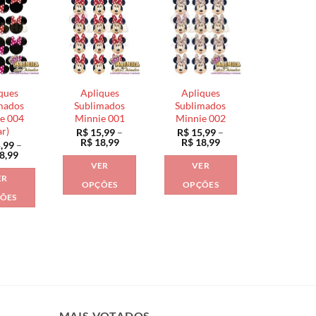
ques
Apliques
Apliques
mados
Sublimados
Sublimados
e 004
Minnie 001
Minnie 002
ar)
R$
15,99
–
R$
15,99
–
Faixa
Faixa
R$
18,99
R$
18,99
,99
–
de
de
Faixa
8,99
preço:
preço:
de
VER
VER
R$ 15,99
R$ 15,99
preço:
ER
através
através
R$ 15,99
OPÇÕES
OPÇÕES
R$ 18,99
R$ 18,99
através
ÕES
Este
Este
R$ 18,99
Este
produto
produto
produto
tem
tem
tem
várias
várias
várias
variantes.
variantes.
variantes.
As
As
As
opções
opções
opções
MAIS VOTADOS
podem
podem