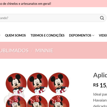
ão de chinelos e artesanatos em geral!
QUEM SOMOS
TERMOS E CONDIÇÕES
DEPOIMENTOS
VIDE
SUBLIMADOS
/
MINNIE
Apli
15
R$
Ideal pa
Havaiana
delicado