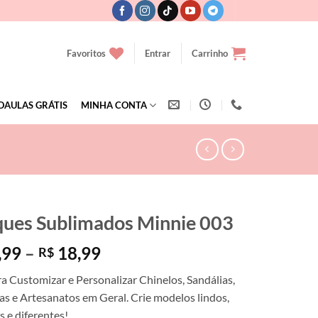
Favoritos
Entrar
Carrinho
OAULAS GRÁTIS
MINHA CONTA
ques Sublimados Minnie 003
Faixa
,99
–
18,99
R$
de
ra Customizar e Personalizar Chinelos, Sandálias,
preço:
s e Artesanatos em Geral. Crie modelos lindos,
R$ 15,99
s e diferentes!