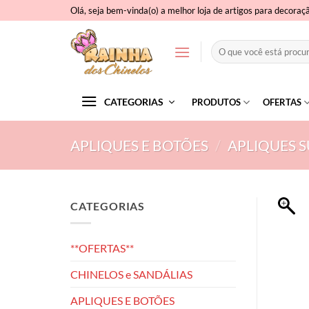
Skip
Olá, seja bem-vinda(o) a melhor loja de artigos para decoraç
to
content
Pesquisar
por:
CATEGORIAS
PRODUTOS
OFERTAS
APLIQUES E BOTÕES
/
APLIQUES 
CATEGORIAS
**OFERTAS**
CHINELOS e SANDÁLIAS
APLIQUES E BOTÕES