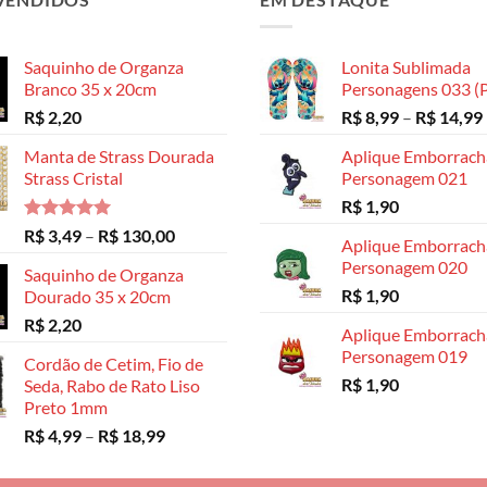
ser
ser
ser
escolhidas
escolhidas
escolhidas
Saquinho de Organza
Lonita Sublimada
na
na
na
Branco 35 x 20cm
Personagens 033 (P
página
página
página
R$
2,20
R$
8,99
–
R$
14,99
do
do
do
produto
produto
produto
Manta de Strass Dourada
Aplique Emborrac
Strass Cristal
Personagem 021
R$
1,90
Avaliação
Faixa
R$
3,49
–
R$
130,00
Aplique Emborrac
5.00
de 5
de
Personagem 020
Saquinho de Organza
preço:
R$
1,90
Dourado 35 x 20cm
R$ 3,49
R$
2,20
através
Aplique Emborrac
R$ 130,00
Personagem 019
Cordão de Cetim, Fio de
R$
1,90
Seda, Rabo de Rato Liso
Preto 1mm
Faixa
R$
4,99
–
R$
18,99
de
preço: