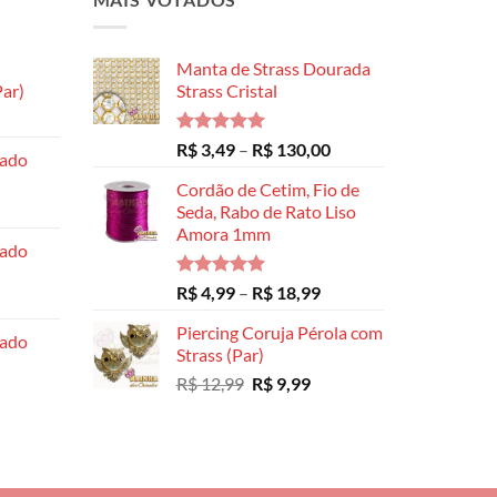
podem
ser
ser
ser
escolhidas
escolhidas
Manta de Strass Dourada
escolhidas
na
na
ar)
Strass Cristal
na
página
página
Faixa
página
do
do
de
Avaliação
Faixa
do
R$
3,49
–
R$
130,00
produto
produto
hado
preço:
5.00
de 5
de
produto
R$ 8,99
Cordão de Cetim, Fio de
preço:
através
Seda, Rabo de Rato Liso
R$ 3,49
Amora 1mm
R$ 14,99
através
hado
R$ 130,00
Avaliação
Faixa
R$
4,99
–
R$
18,99
5.00
de 5
de
Piercing Coruja Pérola com
preço:
hado
Strass (Par)
R$ 4,99
O
O
R$
12,99
R$
9,99
através
preço
preço
R$ 18,99
original
atual
era:
é:
R$ 12,99.
R$ 9,99.