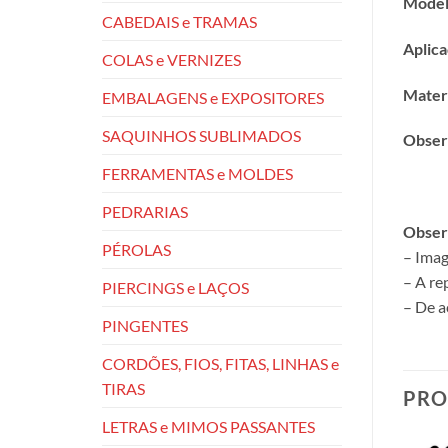
Model
CABEDAIS e TRAMAS
Aplica
COLAS e VERNIZES
Materi
EMBALAGENS e EXPOSITORES
SAQUINHOS SUBLIMADOS
Obser
FERRAMENTAS e MOLDES
PEDRARIAS
Obser
PÉROLAS
– Imag
– A re
PIERCINGS e LAÇOS
– De a
PINGENTES
CORDÕES, FIOS, FITAS, LINHAS e
TIRAS
PRO
LETRAS e MIMOS PASSANTES