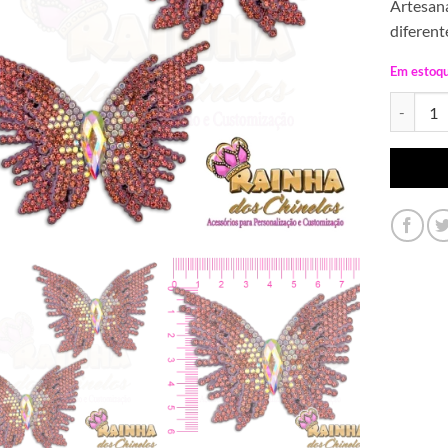
Artesana
diferent
Em estoq
Aplique d