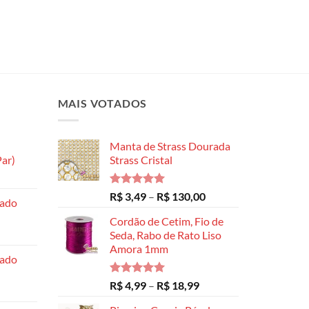
MAIS VOTADOS
Manta de Strass Dourada
ar)
Strass Cristal
Faixa
de
Avaliação
Faixa
R$
3,49
–
R$
130,00
hado
preço:
5.00
de 5
de
R$ 8,99
Cordão de Cetim, Fio de
preço:
através
Seda, Rabo de Rato Liso
R$ 3,49
Amora 1mm
R$ 14,99
através
hado
R$ 130,00
Avaliação
Faixa
R$
4,99
–
R$
18,99
5.00
de 5
de