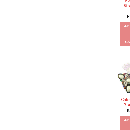
Pe
Str
R
AD
CA
Cabe
Bra
R
AD