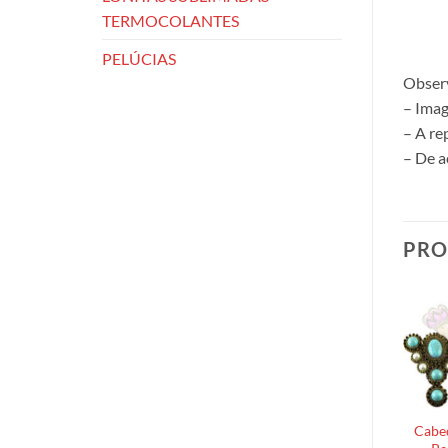
TERMOCOLANTES
PELÚCIAS
Obser
– Imag
– A re
– De a
PRO
Cabed