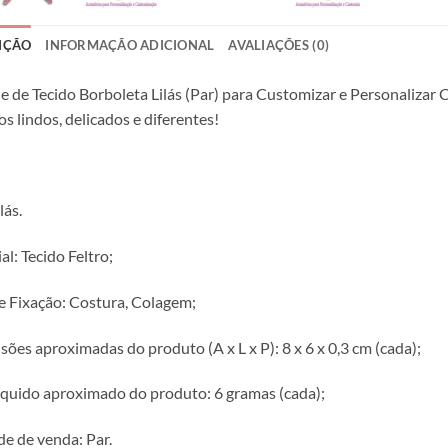
IÇÃO
INFORMAÇÃO ADICIONAL
AVALIAÇÕES (0)
e de Tecido Borboleta Lilás (Par) para Customizar e Personalizar 
s lindos, delicados e diferentes!
lás.
al: Tecido Feltro;
e Fixação: Costura, Colagem;
ões aproximadas do produto (A x L x P): 8 x 6 x 0,3 cm (cada);
íquido aproximado do produto: 6 gramas (cada);
e de venda: Par.