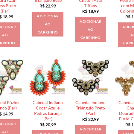
dra Azul
Triangulo Bege
Chaton Azul
Pedra 
ass Preto
Tiffany
com M
R$
22,99
(Par)
Colorid
R$
18,99
ADICIONAR
$
18,99
R$
1
ADICIONAR
AO
ICIONAR
ADIC
AO
CARRINHO
AO
A
CARRINHO
RRINHO
CARR
dal Búzios
Cabedal Indiano
Cabedal Indiano
Cabedal
nco (Par)
Cocar Azul e
Triângulo Preto
Cha
Pedras Laranja
(Par)
Dourado
$
14,99
(Par)
Furta-C
R$
22,99
ICIONAR
R$
20,99
R$
1
ADICIONAR
AO