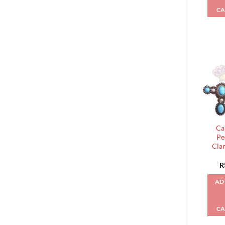
CA
Ca
Pe
Cla
R
AD
CA