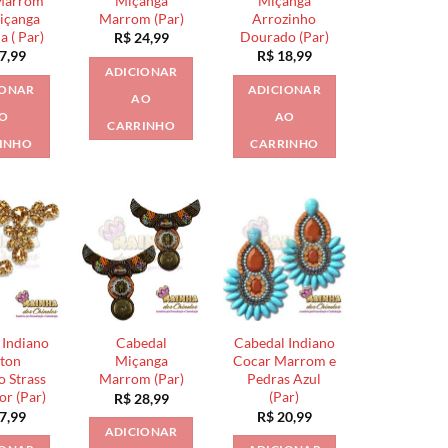
Marrom
Miçanga
Miçanga
içanga
Marrom (Par)
Arrozinho
a ( Par)
Dourado (Par)
R$
24,99
7,99
R$
18,99
ADICIONAR
IONAR
ADICIONAR
AO
O
AO
CARRINHO
INHO
CARRINHO
 Indiano
Cabedal
Cabedal Indiano
ton
Miçanga
Cocar Marrom e
 Strass
Marrom (Par)
Pedras Azul
or (Par)
(Par)
R$
28,99
7,99
R$
20,99
ADICIONAR