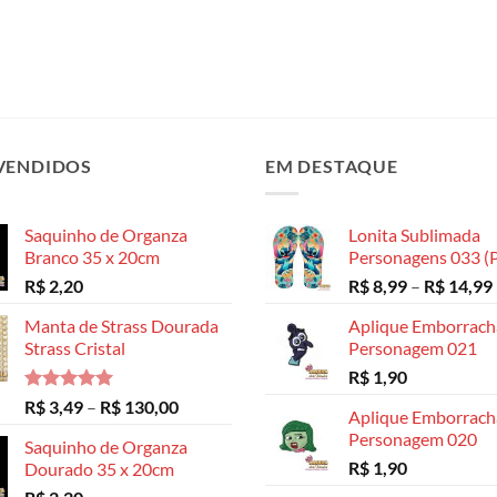
VENDIDOS
EM DESTAQUE
Saquinho de Organza
Lonita Sublimada
Branco 35 x 20cm
Personagens 033 (P
R$
2,20
R$
8,99
–
R$
14,99
Manta de Strass Dourada
Aplique Emborrac
Strass Cristal
Personagem 021
R$
1,90
Avaliação
Faixa
R$
3,49
–
R$
130,00
Aplique Emborrac
5.00
de 5
de
Personagem 020
Saquinho de Organza
preço:
R$
1,90
Dourado 35 x 20cm
R$ 3,49