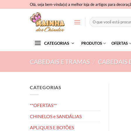
Skip
Olá, seja bem-vinda(o) a melhor loja de artigos para decoraç
to
content
Pesquisar
por:
CATEGORIAS
PRODUTOS
OFERTAS
CABEDAIS E TRAMAS
/
CABEDAIS 
CATEGORIAS
**OFERTAS**
CHINELOS e SANDÁLIAS
APLIQUES E BOTÕES