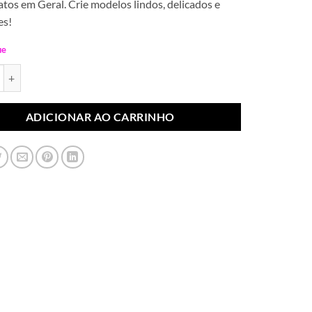
tos em Geral. Crie modelos lindos, delicados e
es!
ue
e Tecido Borboleta Lilás (Par) quantidade
ADICIONAR AO CARRINHO