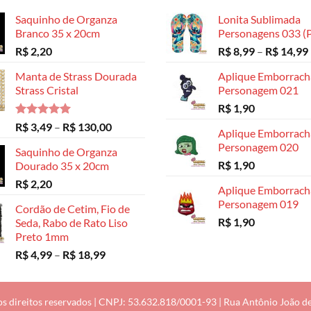
Saquinho de Organza
Lonita Sublimada
Branco 35 x 20cm
Personagens 033 (P
R$
2,20
R$
8,99
–
R$
14,99
Manta de Strass Dourada
Aplique Emborrac
Strass Cristal
Personagem 021
R$
1,90
Avaliação
Faixa
R$
3,49
–
R$
130,00
Aplique Emborrac
5.00
de 5
de
Personagem 020
Saquinho de Organza
preço:
R$
1,90
Dourado 35 x 20cm
R$ 3,49
R$
2,20
através
Aplique Emborrac
R$ 130,00
Personagem 019
Cordão de Cetim, Fio de
R$
1,90
Seda, Rabo de Rato Liso
Preto 1mm
Faixa
R$
4,99
–
R$
18,99
de
preço:
R$ 4,99
os direitos reservados | CNPJ: 53.632.818/0001-93 | Rua Antônio João de M