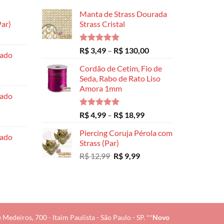
Manta de Strass Dourada
ar)
Strass Cristal
Faixa
de
Avaliação
Faixa
R$
3,49
–
R$
130,00
hado
preço:
5.00
de 5
de
R$ 8,99
Cordão de Cetim, Fio de
preço:
através
Seda, Rabo de Rato Liso
R$ 3,49
Amora 1mm
R$ 14,99
através
hado
R$ 130,00
Avaliação
Faixa
R$
4,99
–
R$
18,99
5.00
de 5
de
Piercing Coruja Pérola com
preço:
hado
Strass (Par)
R$ 4,99
O
O
R$
12,99
R$
9,99
através
preço
preço
R$ 18,99
original
atual
era:
é:
R$ 12,99.
R$ 9,99.
edeiros, 700 - Itaim Paulista - São Paulo - SP. **
Novo